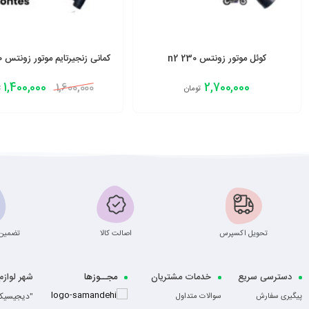
کوئل موتور زونتس 230 n2
کمانی زنجیرتایم موتور زونتس 230 ان 2
1,400,000
2,700,000
1,600,000
تومان
ت
افزودن به سبد
افزودن به سبد
تحویل اکسپرس
اصالت کالا
تضمین 
دسترسی سریع
خدمات مشتریان
مجــوزها
شهر لواز
-
"دیجیسیکل
پیگیری سفارش
سوالات متداول