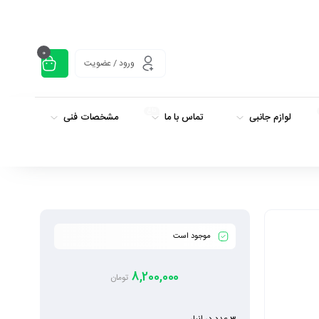
0
ورود / عضویت
داغ
لوازم جانبی
تماس با ما
مشخصات فنی
موجود است
8,200,000
تومان
3 عدد در انبار