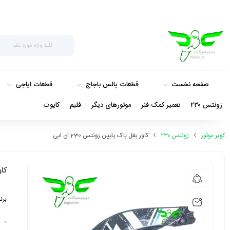
صفحه نخست
قطعات پالس باجاج
قطعات اپاچی
زونتس ۲۳۰
تعمیر کمک فنر
موتورهای دیگر
فلیم
کایوت
کویر موتور
زونتس ۲۳۰
کاور بغل باک پایین زونتس 230 ان ابی
کاو
برن