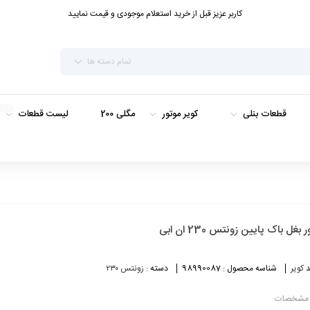
کاربر عزیز قبل از خرید استعلام موجودی و قیمت نمایید
تمام دسته ها
داغ
قطعات بنلی
کویر موتور
مگلی 200
لیست قطعات
ر بغل باک پایین زونتس 230 ان ابی
د
کویر
شناسه محصول :
98990087
دسته :
زونتس ۲۳۰
مشخصات