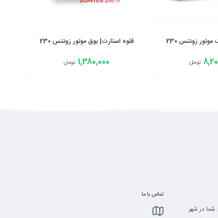
 موتور زونتس 230
قلوه استارت| بوق موتور زونتس 230
1,380,000
8,20
تومان
تومان
افزودن به سبد
تماس با ما
 شما در شهر