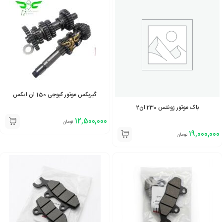
گیربکس موتور کیوجی 150 ان ایکس
باک موتور زونتس 230 ان2
12,500,000
تومان
19,000,000
تومان