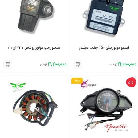
ایسیو موتور بنلی ۲۵۰ جفت سیلندر
سنسور مپ موتور زونتس 230 ان 2n
3,200,000
21,000,000
تومان
تومان
ویژه
5%