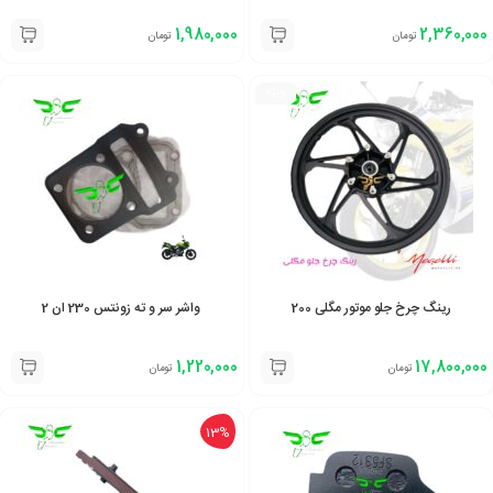
1,980,000
2,360,000
تومان
تومان
ویژه
رینگ چرخ جلو موتور مگلی 200
واشر سر و ته زونتس 230 ان 2
1,220,000
17,800,000
تومان
تومان
13%