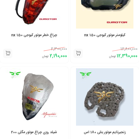
کیلومتر موتور کیوجی 150 nx
چراغ خطر موتور کیوجی 150 nx
2,300,000
12,800,000
2,190,000
12,390,000
تومان
تومان
زنجیرتایم موتور بنلی 180 اس
شیلد روی چراغ موتور مگلی 200