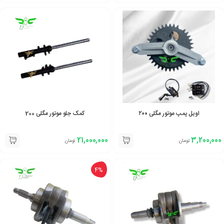
اویل پمپ موتور مگلی ۲۰۰
کمک جلو موتور مگلی 200
21,000,000
3,200,000
تومان
تومان
4%