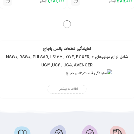
1,280,000
585,000
تومان
تومان
نمایندگی قطعات پالس باجاج
شامل لوازم موتورهای » NS200, RS200, PULSAR, LS135 , 220F, BOXER,
UG3 ,UG4 , UG5, AVENGER
اطلاعات بیشتر ...