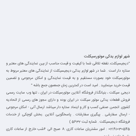
شهر لوازم یدکی موتورسیکلت
"دیجیسیکلت، نقطه تلاقی شما با کیفیت و قیمت مناسب از بین نمایندگی های معتبر و
ستاره دار است . شما در شهر لوازم یدکی دیجیسیکلت از نمایندگی های معتبر مربوط به
موتورسیکلت خود بصورت مستقیم و به قیمت نمایندگی و امکان مرجوعی و تضمین
قیمت خرید مینمایید . امید است در کمترین زمان جمعمون جمع باشه "
دیجی سیکلت ، بنیانگذار فروشگاه آنلاین موتورسیکلت در ایران ، تنها وب سایت رسمی
فروش قطعات یدکی موتور سیکلت در ایران بوده و دارای مجوز های رسمی از اتحادیه
کشوی. انجمن صنفی کسب و کار و اینماد ستاره دار میباشد ارسال آنی - امکان مرجوعی
- ارسال سفارشی . پیگیری سفارشات . پاسخگویی آنلاین .بخش کوچکی از خدمات
فروشگاه دیجیسیکلت . شماره ثبت 5632 )
02191030545 : امور مشتریان ساعات کاری :8 صبح الی 6شب خارج از ساعات کاری