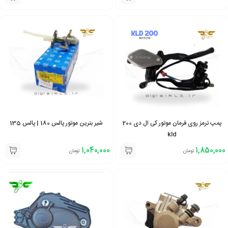
پمپ ترمز روی فرمان موتور کی ال دی 200
شیر بنرین موتور پالس 180 | پالس 135
kld
1,040,000
1,850,000
تومان
تومان