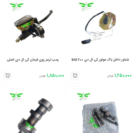
شناور داخل باک موتور کی ال دی kld 200
پمپ ترمز روی فرمان کی ال دی اصلی
1,850,000
1,250,000
تومان
تومان