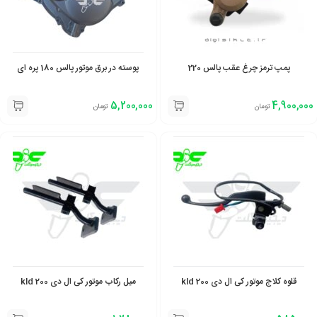
پمپ ترمز چرغ عقب پالس 220
پوسته در برق موتور پالس 180 پره ای
5,200,000
4,900,000
تومان
تومان
قلوه کلاج موتور کی ال دی 200 kld
میل رکاب موتور کی ال دی 200 kld