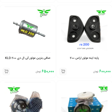
پایه اینه موتور اراس 200
صافی بنزین موتور کی ال دی 200 KLD
650,000
600,000
تومان
تومان