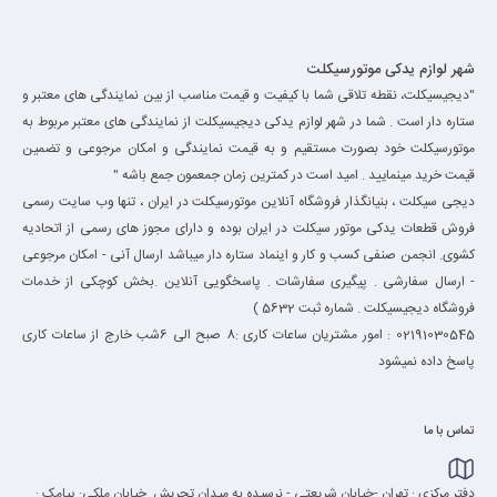
شهر لوازم یدکی موتورسیکلت
"دیجیسیکلت، نقطه تلاقی شما با کیفیت و قیمت مناسب از بین نمایندگی های معتبر و
ستاره دار است . شما در شهر لوازم یدکی دیجیسیکلت از نمایندگی های معتبر مربوط به
موتورسیکلت خود بصورت مستقیم و به قیمت نمایندگی و امکان مرجوعی و تضمین
قیمت خرید مینمایید . امید است در کمترین زمان جمعمون جمع باشه "
دیجی سیکلت ، بنیانگذار فروشگاه آنلاین موتورسیکلت در ایران ، تنها وب سایت رسمی
فروش قطعات یدکی موتور سیکلت در ایران بوده و دارای مجوز های رسمی از اتحادیه
کشوی. انجمن صنفی کسب و کار و اینماد ستاره دار میباشد ارسال آنی - امکان مرجوعی
- ارسال سفارشی . پیگیری سفارشات . پاسخگویی آنلاین .بخش کوچکی از خدمات
فروشگاه دیجیسیکلت . شماره ثبت 5632 )
02191030545 : امور مشتریان ساعات کاری :8 صبح الی 6شب خارج از ساعات کاری
پاسخ داده نمیشود
تماس با ما
دفتر مرکزی : تهران -خیابان شریعتی - نرسیده به میدان تجریش .خیابان ملکی: پیامک :