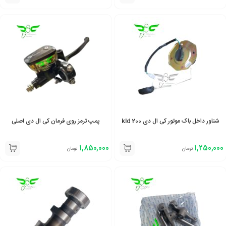
شناور داخل باک موتور کی ال دی kld 200
پمپ ترمز روی فرمان کی ال دی اصلی
1,850,000
1,250,000
تومان
تومان