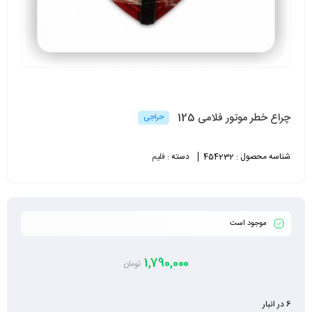
چراع خطر موتور فلامی 125
حراجی
شناسه محصول :
454232
دسته :
فلیم
موجود است
1,790,000
تومان
6 در انبار