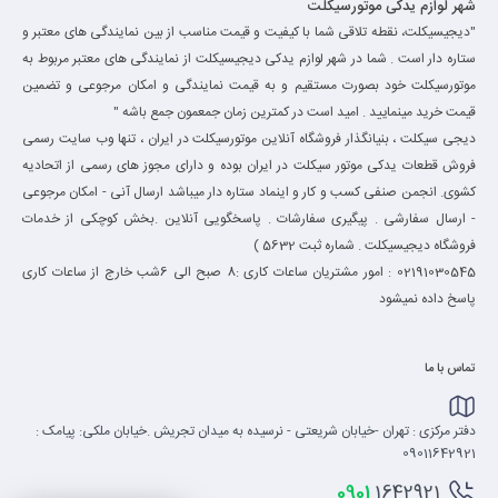
شهر لوازم یدکی موتورسیکلت
"دیجیسیکلت، نقطه تلاقی شما با کیفیت و قیمت مناسب از بین نمایندگی های معتبر و
ستاره دار است . شما در شهر لوازم یدکی دیجیسیکلت از نمایندگی های معتبر مربوط به
موتورسیکلت خود بصورت مستقیم و به قیمت نمایندگی و امکان مرجوعی و تضمین
قیمت خرید مینمایید . امید است در کمترین زمان جمعمون جمع باشه "
دیجی سیکلت ، بنیانگذار فروشگاه آنلاین موتورسیکلت در ایران ، تنها وب سایت رسمی
فروش قطعات یدکی موتور سیکلت در ایران بوده و دارای مجوز های رسمی از اتحادیه
کشوی. انجمن صنفی کسب و کار و اینماد ستاره دار میباشد ارسال آنی - امکان مرجوعی
- ارسال سفارشی . پیگیری سفارشات . پاسخگویی آنلاین .بخش کوچکی از خدمات
فروشگاه دیجیسیکلت . شماره ثبت 5632 )
02191030545 : امور مشتریان ساعات کاری :8 صبح الی 6شب خارج از ساعات کاری
پاسخ داده نمیشود
تماس با ما
دفتر مرکزی : تهران -خیابان شریعتی - نرسیده به میدان تجریش .خیابان ملکی: پیامک :
09011642921
0901
1642921