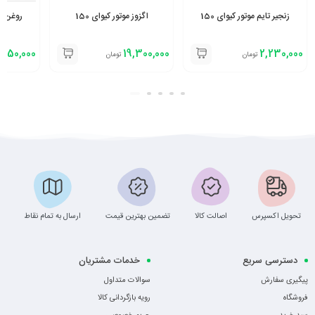
زنجیر تایم موتور کیوای 150
اگزوز موتور کیوای 150
روغن م
650,000
19,300,000
2,230,000
تومان
تومان
تحویل اکسپرس
اصالت کالا
تضمین بهترین قیمت
ارسال به تمام نقاط
دسترسی سریع
خدمات مشتریان
پیگیری سفارش
سوالات متداول
فروشگاه
رویه بازگردانی کالا