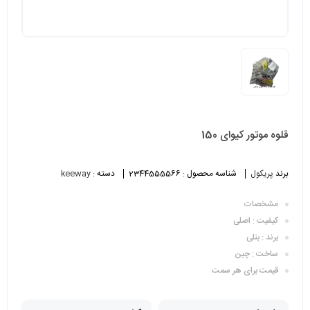
قلوه موتور کیوای 150
برند
پریکول
شناسه محصول :
2344555566
دسته :
keeway
مشخصات
کیفیت : اصلی
برند : بنلی
ساخت : چین
قیمت برای هر سمت