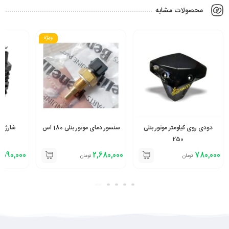
محصولات مشابه
ویژه
دودی روی کیلومتر موتور بنلی
سنسور دمای موتور بنلی 180 اس
شارژر موتو
250
,590,000
2,680,000
780,000
تومان
تومان