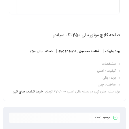
صفحه کلاج موتور بنلی 250 تک سیلندر
برند
واروک
شناسه محصول :
eydane138
دسته :
بنلی 250
مشخصات
کیفیت : اصلی
برند : بنلی
ساخت : چین
برند بنلی های کپی در بسته بنلی اصلی 670/000 تومان .
خرید کیفیت های کپی
موجود است