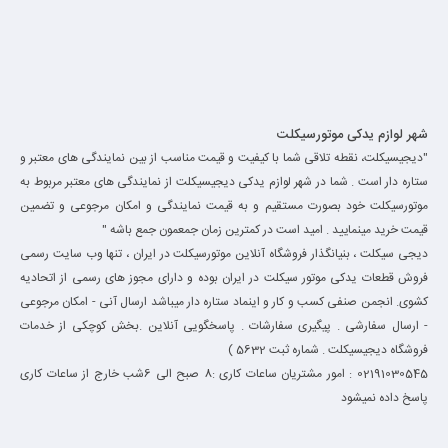
شهر لوازم یدکی موتورسیکلت
"دیجیسیکلت، نقطه تلاقی شما با کیفیت و قیمت مناسب از بین نمایندگی های معتبر و
ستاره دار است . شما در شهر لوازم یدکی دیجیسیکلت از نمایندگی های معتبر مربوط به
موتورسیکلت خود بصورت مستقیم و به قیمت نمایندگی و امکان مرجوعی و تضمین
قیمت خرید مینمایید . امید است در کمترین زمان جمعمون جمع باشه "
دیجی سیکلت ، بنیانگذار فروشگاه آنلاین موتورسیکلت در ایران ، تنها وب سایت رسمی
فروش قطعات یدکی موتور سیکلت در ایران بوده و دارای مجوز های رسمی از اتحادیه
کشوی. انجمن صنفی کسب و کار و اینماد ستاره دار میباشد ارسال آنی - امکان مرجوعی
- ارسال سفارشی . پیگیری سفارشات . پاسخگویی آنلاین .بخش کوچکی از خدمات
فروشگاه دیجیسیکلت . شماره ثبت 5632 )
02191030545 : امور مشتریان ساعات کاری :8 صبح الی 6شب خارج از ساعات کاری
پاسخ داده نمیشود