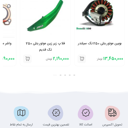
بوبین موتور بنلی 250 تک سیلندر
فلاپ زیر زین موتور بنلی 250
تک قدیم
,090,000
2,190,000
13,450,000
تومان
تومان
تحویل اکسپرس
اصالت کالا
تضمین بهترین قیمت
ارسال به تمام نقاط