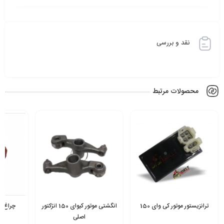
نقد و بررسی
محصولات مرتبط
ترانزیستور موتور کی وای 150
انگشتی موتور کیوای 150 انژکتور
چراغ خط
اصلی