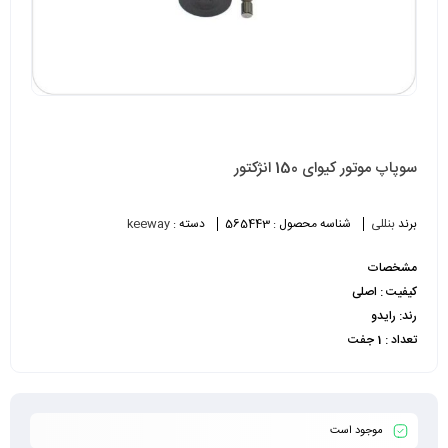
سوپاپ موتور کیوای 150 انژکتور
برند
بنللی
شناسه محصول :
565443
دسته :
keeway
مشخصات
کیفیت : اصلی
رند: رایدو
تعداد : 1 جفت
موجود است