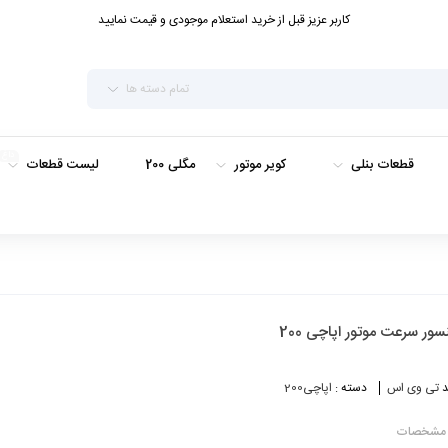
کاربر عزیز قبل از خرید استعلام موجودی و قیمت نمایید
تمام دسته ها
داغ
قطعات بنلی
کویر موتور
مگلی 200
لیست قطعات
ور سرعت موتور اپاچی 200
د
تی وی اس
دسته :
اپاچی200
مشخصات