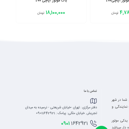
تور آپاچی200
باک موتور آپاچی 200
18,100,000
4,78
تومان
تومان
افزودن به سبد
تماس با ما
 شما در شهر
نمایندگی و
دفتر مرکزی : تهران -خیابان شریعتی - نرسیده به میدان
تجریش .خیابان ملکی: پیامک : 09011642921
یدکی موتور
0901
1642921
 دار میباشد