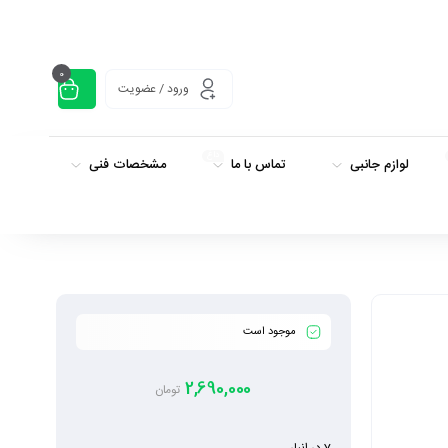
0
ورود / عضویت
داغ
لوازم جانبی
تماس با ما
مشخصات فنی
موجود است
2,690,000
تومان
7 در انبار