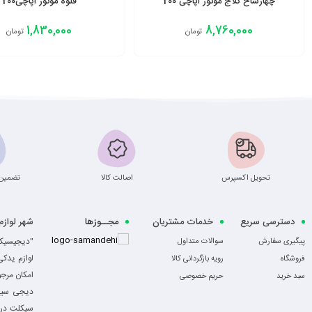
چهارشاخ کلاج موتور اپاچی 200
قلوه موتور اپاچی200
1,830,000
8,760,000
تومان
تومان
افزودن به سبد
افزودن به سبد
تحویل اکسپرس
اصالت کالا
تضمین 
دسترسی سریع
خدمات مشتریان
مجــوزها
شهر لواز
-
"دیجیسیکل
پیگیری سفارش
سوالات متداول
لوازم یدک
فروشگاه
رویه بازگردانی کالا
امکان مرج
سبد خرید
حریم خصوصی
دیجی سیکل
سیکلت در ا