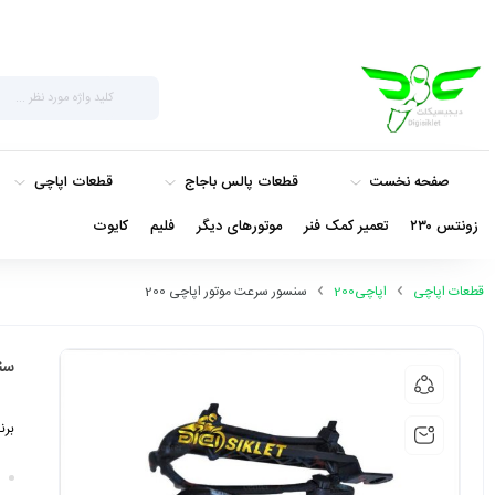
صفحه نخست
قطعات پالس باجاج
قطعات اپاچی
زونتس ۲۳۰
تعمیر کمک فنر
موتورهای دیگر
فلیم
کایوت
قطعات اپاچی
اپاچی200
سنسور سرعت موتور اپاچی 200
سنس
برن