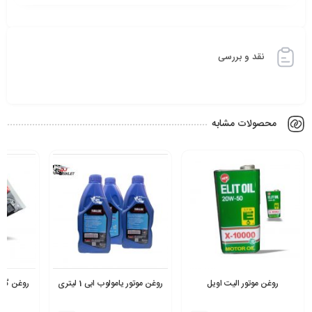
نقد و بررسی
محصولات مشابه
روغن موتور الیت اویل
روغن موتور یامولوب ابی 1 لیتری
روغن گیر