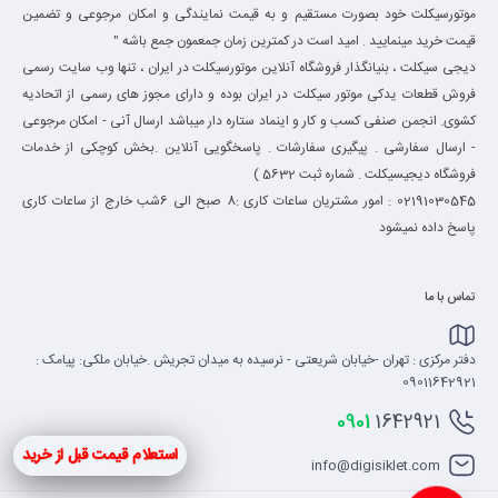
موتورسیکلت خود بصورت مستقیم و به قیمت نمایندگی و امکان مرجوعی و تضمین
قیمت خرید مینمایید . امید است در کمترین زمان جمعمون جمع باشه "
دیجی سیکلت ، بنیانگذار فروشگاه آنلاین موتورسیکلت در ایران ، تنها وب سایت رسمی
فروش قطعات یدکی موتور سیکلت در ایران بوده و دارای مجوز های رسمی از اتحادیه
کشوی. انجمن صنفی کسب و کار و اینماد ستاره دار میباشد ارسال آنی - امکان مرجوعی
- ارسال سفارشی . پیگیری سفارشات . پاسخگویی آنلاین .بخش کوچکی از خدمات
فروشگاه دیجیسیکلت . شماره ثبت 5632 )
02191030545 : امور مشتریان ساعات کاری :8 صبح الی 6شب خارج از ساعات کاری
پاسخ داده نمیشود
تماس با ما
دفتر مرکزی : تهران -خیابان شریعتی - نرسیده به میدان تجریش .خیابان ملکی: پیامک :
09011642921
0901
1642921
استعلام قیمت قبل از خرید
info@digisiklet.com