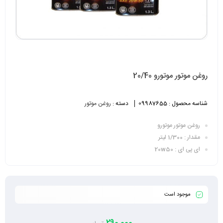
روغن موتور موتورو 20/40
شناسه محصول :
09987655
دسته :
روغن موتور
روغن موتور موتورو
مقدار : 1/300 لیتر
ای پی ای : 20w50
موجود است