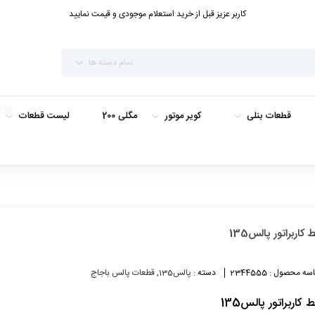
کاربر عزیز قبل از خرید استعلام موجودی و قیمت نمایید
تمام دسته ها
داغ
قطعات بنلی
کویر موتور
مگلی 200
لیست قطعات
ط کاربراتور پالس135
سه محصول :
2344555
دسته :
پالس135
,
قطعات پالس باجاج
ط کاربراتور پالس135