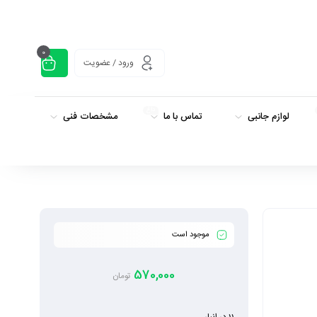
0
ورود / عضویت
داغ
لوازم جانبی
تماس با ما
مشخصات فنی
موجود است
570,000
تومان
11 در انبار