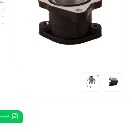
مشخ
توضیح