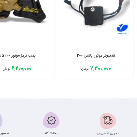
کامپیوتر موتور پالس 200
پمپ ترمز موتور NS200
6,200,000
7,300,000
تومان
تومان
افزودن به سبد
افزودن به سبد
تحویل اکسپرس
اصالت کالا
تضمین 