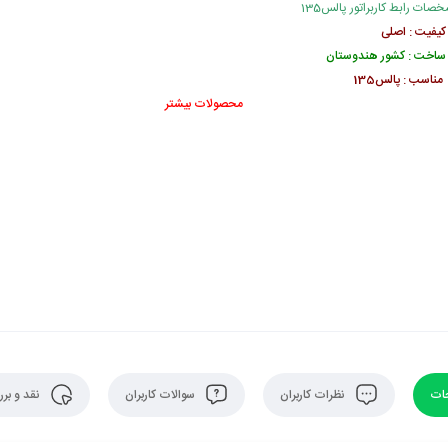
صات رابط کاربراتور پالس135
کیفیت : اصلی
ساخت : کشور هندوستان
مناسب : پالس135
محصولات بیشتر
ات
نظرات کاربران
سوالات کاربران
نقد و بر