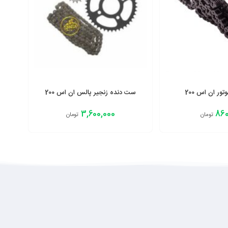
ست دنده زنجیر پالس ان اس 200
3,600,000
860
تومان
تومان
انتخاب گزینه