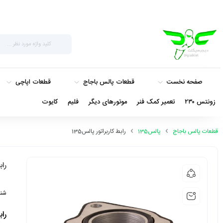
صفحه نخست
قطعات پالس باجاج
قطعات اپاچی
زونتس ۲۳۰
تعمیر کمک فنر
موتورهای دیگر
فلیم
کایوت
قطعات پالس باجاج
پالس135
رابط کاربراتور پالس135
راب
شنا
راب