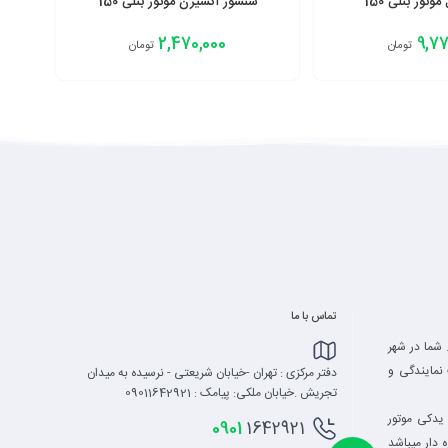
وتور بنلی 150
سنسور اکسیژن موتور بنلی 150
2,470,000
9,77
تومان
تومان
افزودن به سبد
تماس با ما
 شما در شهر
نمایندگی و
دفتر مرکزی : تهران -خیابان شریعتی - نرسیده به میدان
تجریش .خیابان ملکی: پیامک : 09011642921
یدکی موتور
0901
1642921
 دار میباشد