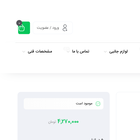
0
ورود / عضویت
داغ
لوازم جانبی
تماس با ما
مشخصات فنی
موجود است
4,270,000
تومان
5 در انبار