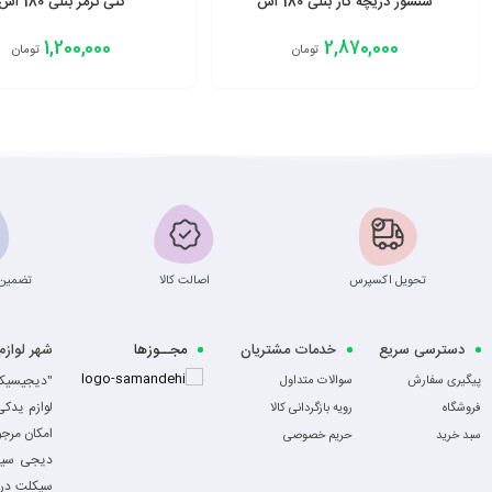
سنسور دریچه گاز بنلی 180 اس
کتی ترمز بنلی 180 اس
1,200,000
2,870,000
تومان
تومان
افزودن به سبد
افزودن به سبد
تحویل اکسپرس
اصالت کالا
تضمین 
دسترسی سریع
خدمات مشتریان
مجــوزها
شهر لواز
-
"دیجیسیکل
پیگیری سفارش
سوالات متداول
لوازم یدک
فروشگاه
رویه بازگردانی کالا
امکان مرج
سبد خرید
حریم خصوصی
دیجی سیکل
سیکلت در ا