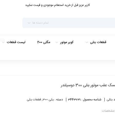
کاربر عزیز قبل از خرید استعلام موجودی و قیمت نمایید
تمام دسته ها
داغ
قطعات بنلی
کویر موتور
مگلی 200
لیست قطعات
ک عقب موتور بنلی 300 دوسیلندر
د
بنللی
شناسه محصول :
3443231
دسته :
بنلی 300
,
قطعات بنلی
مشخصات