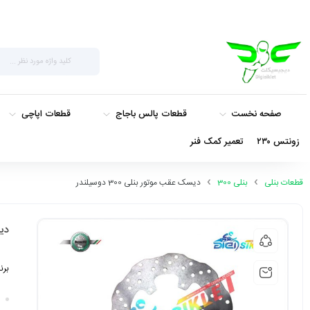
صفحه نخست
قطعات پالس باجاج
قطعات اپاچی
زونتس ۲۳۰
تعمیر کمک فنر
قطعات بنلی
بنلی 300
دیسک عقب موتور بنلی 300 دوسیلندر
دیس
برن