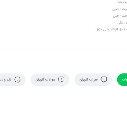
خصات
یت : اصلی
ت : چین
 : بنلی
امل انژکتور بنلی 150
ات
نظرات کاربران
سوالات کاربران
نقد و بر