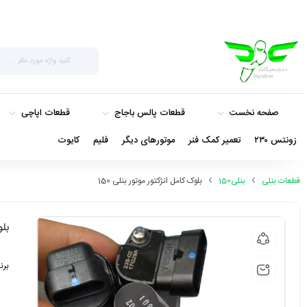
صفحه نخست
قطعات پالس باجاج
قطعات اپاچی
زونتس ۲۳۰
تعمیر کمک فنر
موتورهای دیگر
فلیم
کایوت
قطعات بنلی
بنلی150
بلوک کامل انژکتور موتور بنلی 150
بلو
برن