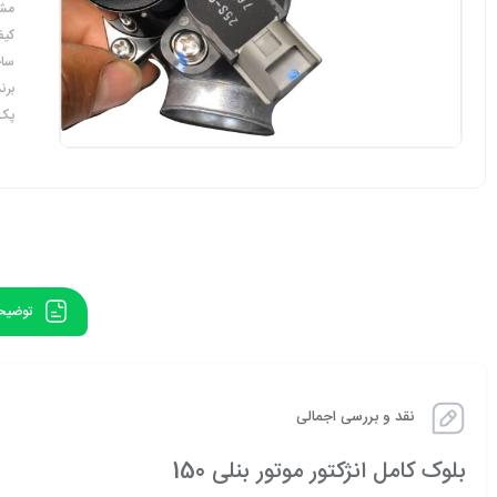
مش
کیف
ساخ
برند
پک ک
توضیح
نقد و بررسی اجمالی
بلوک کامل انژکتور موتور بنلی 150