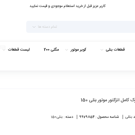
کاربر عزیز قبل از خرید استعلام موجودی و قیمت نمایید
تمام دسته ها
داغ
قطعات بنلی
کویر موتور
مگلی 200
لیست قطعات
ک کامل انژکتور موتور بنلی 150
د
بنللی
شناسه محصول :
9979854
دسته :
بنلی150