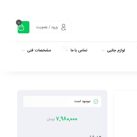
0
ورود / عضویت
داغ
لوازم جانبی
تماس با ما
مشخصات فنی
موجود است
7,980,000
تومان
2 در انبار