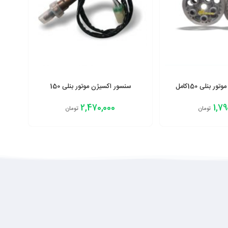
 بنلی 150کامل
سنسور اکسیژن موتور بنلی 150
2,470,000
1,79
تومان
تومان
افزودن به سبد