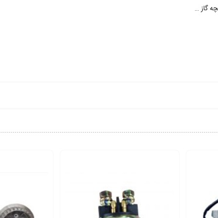
ه گاز …