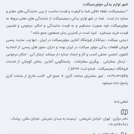
شهر لوازم یدکی موتورسیکلت
"دیجیسیکلت، نقطه تلاقی شما با کیفیت و قیمت مناسب از بین نمایندگی های معتبر و
ستاره دار است . شما در شهر لوازم یدکی دیجیسیکلت از نمایندگی های معتبر مربوط به
موتورسیکلت خود بصورت مستقیم و به قیمت نمایندگی و امکان مرجوعی و تضمین
قیمت خرید مینمایید . امید است در کمترین زمان جمعمون جمع باشه "
دیجی سیکلت ، بنیانگذار فروشگاه آنلاین موتورسیکلت در ایران ، تنها وب سایت رسمی
فروش قطعات یدکی موتور سیکلت در ایران بوده و دارای مجوز های رسمی از اتحادیه
کشوی. انجمن صنفی کسب و کار و اینماد ستاره دار میباشد ارسال آنی - امکان مرجوعی
- ارسال سفارشی . پیگیری سفارشات . پاسخگویی آنلاین .بخش کوچکی از خدمات
فروشگاه دیجیسیکلت . شماره ثبت 5632 )
02191030545 : امور مشتریان ساعات کاری :8 صبح الی 6شب خارج از ساعات کاری
پاسخ داده نمیشود
تماس با ما
دفتر مرکزی : تهران -خیابان شریعتی - نرسیده به میدان تجریش .خیابان ملکی: پیامک :
09011642921