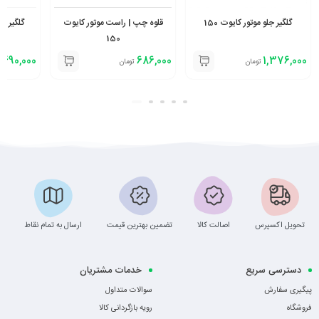
گلگیر جلو موتور کایوت 150
قلوه چپ | راست موتور کایوت
گلگیر عق
150
490,000
686,000
1,376,000
تومان
تومان
تحویل اکسپرس
اصالت کالا
تضمین بهترین قیمت
ارسال به تمام نقاط
دسترسی سریع
خدمات مشتریان
پیگیری سفارش
سوالات متداول
فروشگاه
رویه بازگردانی کالا