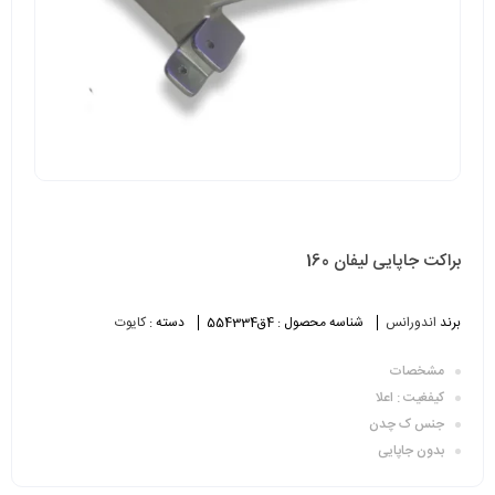
براکت جاپایی لیفان 160
برند
اندورانس
شناسه محصول :
4ق554334
دسته :
کایوت
مشخصات
کیفغیت : اعلا
جنس ک چدن
بدون جاپایی