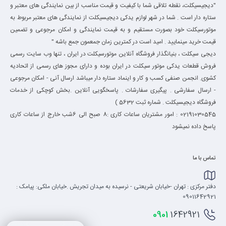
"دیجیسیکلت، نقطه تلاقی شما با کیفیت و قیمت مناسب از بین نمایندگی های معتبر و
ستاره دار است . شما در شهر لوازم یدکی دیجیسیکلت از نمایندگی های معتبر مربوط به
موتورسیکلت خود بصورت مستقیم و به قیمت نمایندگی و امکان مرجوعی و تضمین
قیمت خرید مینمایید . امید است در کمترین زمان جمعمون جمع باشه "
دیجی سیکلت ، بنیانگذار فروشگاه آنلاین موتورسیکلت در ایران ، تنها وب سایت رسمی
فروش قطعات یدکی موتور سیکلت در ایران بوده و دارای مجوز های رسمی از اتحادیه
کشوی. انجمن صنفی کسب و کار و اینماد ستاره دار میباشد ارسال آنی - امکان مرجوعی
- ارسال سفارشی . پیگیری سفارشات . پاسخگویی آنلاین .بخش کوچکی از خدمات
فروشگاه دیجیسیکلت . شماره ثبت 5632 )
02191030545 : امور مشتریان ساعات کاری :8 صبح الی 6شب خارج از ساعات کاری
پاسخ داده نمیشود
تماس با ما
دفتر مرکزی : تهران -خیابان شریعتی - نرسیده به میدان تجریش .خیابان ملکی: پیامک :
09011642921
0901
1642921