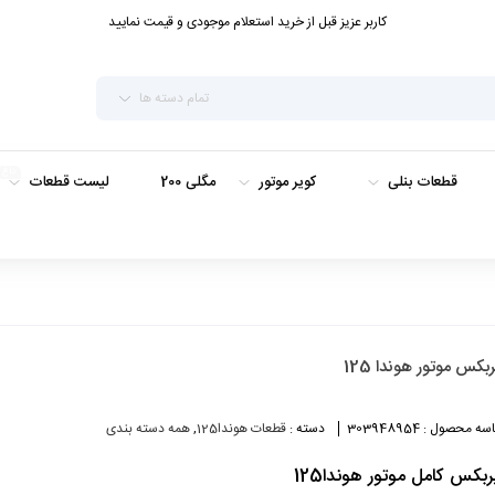
کاربر عزیز قبل از خرید استعلام موجودی و قیمت نمایید
تمام دسته ها
داغ
قطعات بنلی
کویر موتور
مگلی 200
لیست قطعات
بکس موتور هوندا 125
سه محصول :
303948954
دسته :
قطعات هوندا125
,
همه دسته بندی
بکس کامل موتور هوندا125