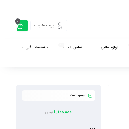
0
ورود / عضویت
داغ
لوازم جانبی
تماس با ما
مشخصات فنی
موجود است
2,100,000
تومان
16 در انبار