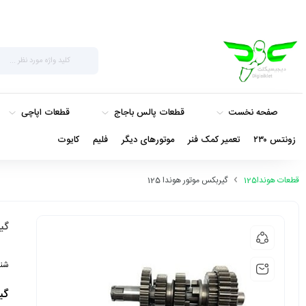
صفحه نخست
قطعات پالس باجاج
قطعات اپاچی
زونتس ۲۳۰
تعمیر کمک فنر
موتورهای دیگر
فلیم
کایوت
قطعات هوندا125
گیربکس موتور هوندا 125
گیر
شنا
گیر