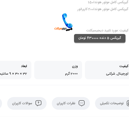
گیربکس کامل موتور هوندا150
گیربکس کامل موتور هوندا200 کاربراتور
کیفیت :مورد تایید دیجیسیکلت
گیربکس 5 دنده 430000 تومان
کیفیت
وزن
ابعاد
اورجینال, شرکتی
2000 گرم
32 × 30 × 9 سانتیمتر
توضیحات تکمیلی
نظرات کاربران
سوالات کاربران