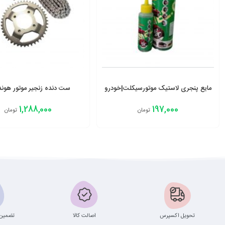
مایع پنجری لاستیک موتورسیکلت|خودرو
ست دنده زنجیر موتور هوندا25
1,288,000
197,000
تومان
تومان
افزودن به سبد
افزودن به سبد
تحویل اکسپرس
اصالت کالا
تضمین 