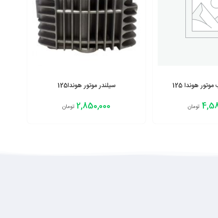
تور هوندا 125
سیلندر موتور هوندا125
2,850,000
4,58
تومان
تومان
افزودن به سبد