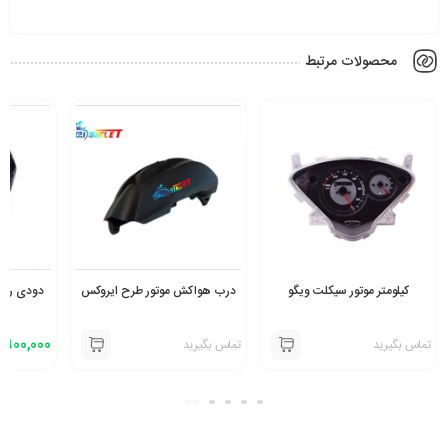
محصولات مرتبط
کیلومتر موتور سیکلت ویگو
درب هواکش موتور طرح ایروکس
دودی روی
900,000
تماس بگیرید
تماس بگیرید
ت