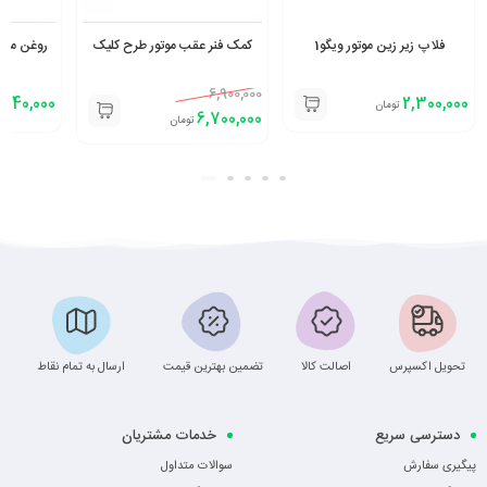
فلاپ زیر زین موتور ویگو1
کمک فنر عقب موتور طرح کلیک
روغن موتور ی
6,900,000
640,000
2,300,000
تومان
6,700,000
تومان
تحویل اکسپرس
اصالت کالا
تضمین بهترین قیمت
ارسال به تمام نقاط
دسترسی سریع
خدمات مشتریان
پیگیری سفارش
سوالات متداول