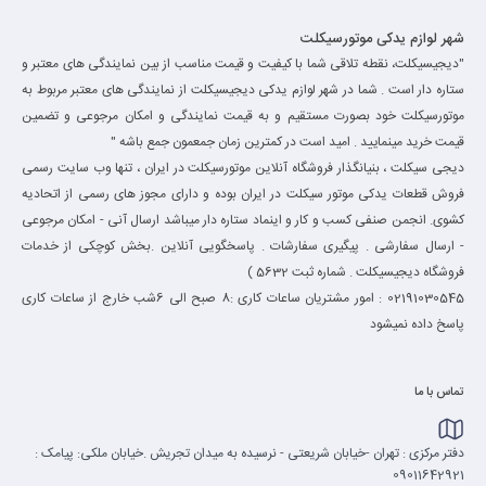
شهر لوازم یدکی موتورسیکلت
"دیجیسیکلت، نقطه تلاقی شما با کیفیت و قیمت مناسب از بین نمایندگی های معتبر و
ستاره دار است . شما در شهر لوازم یدکی دیجیسیکلت از نمایندگی های معتبر مربوط به
موتورسیکلت خود بصورت مستقیم و به قیمت نمایندگی و امکان مرجوعی و تضمین
قیمت خرید مینمایید . امید است در کمترین زمان جمعمون جمع باشه "
دیجی سیکلت ، بنیانگذار فروشگاه آنلاین موتورسیکلت در ایران ، تنها وب سایت رسمی
فروش قطعات یدکی موتور سیکلت در ایران بوده و دارای مجوز های رسمی از اتحادیه
کشوی. انجمن صنفی کسب و کار و اینماد ستاره دار میباشد ارسال آنی - امکان مرجوعی
- ارسال سفارشی . پیگیری سفارشات . پاسخگویی آنلاین .بخش کوچکی از خدمات
فروشگاه دیجیسیکلت . شماره ثبت 5632 )
02191030545 : امور مشتریان ساعات کاری :8 صبح الی 6شب خارج از ساعات کاری
پاسخ داده نمیشود
تماس با ما
دفتر مرکزی : تهران -خیابان شریعتی - نرسیده به میدان تجریش .خیابان ملکی: پیامک :
09011642921