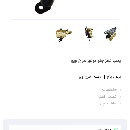
پمپ ترمز جلو موتور طرح ویو
برند
باجاج
دسته :
طرح ویو
مشخصات
کیفیت : اصلی
ساخت : چین