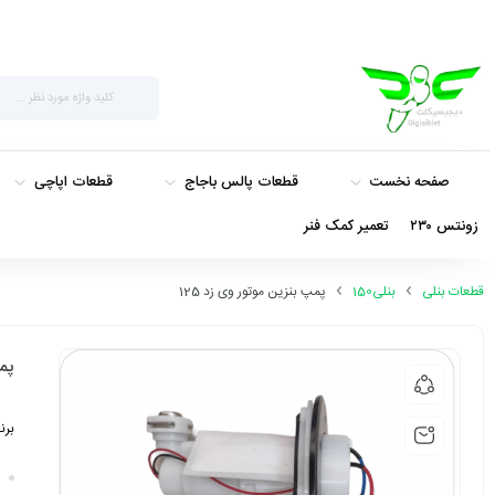
صفحه نخست
قطعات پالس باجاج
قطعات اپاچی
زونتس ۲۳۰
تعمیر کمک فنر
قطعات بنلی
بنلی150
پمپ بنزین موتور وی زد 125
پمپ
برن