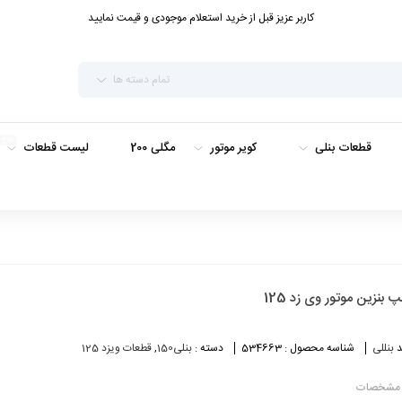
کاربر عزیز قبل از خرید استعلام موجودی و قیمت نمایید
تمام دسته ها
داغ
قطعات بنلی
کویر موتور
مگلی 200
لیست قطعات
 بنزین موتور وی زد 125
د
بنللی
شناسه محصول :
534663
دسته :
بنلی150
,
قطعات ویزد 125
مشخصات