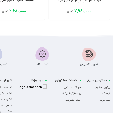
بلوک کامل انژکتور موتور بنلی 150
ساچمه استارت موتور بنلی 150
2,680,000
7,980,000
تومان
تومان
افزودن به سبد
افزودن به سبد
تحویل اکسپرس
اصالت کالا
تضمین 
دسترسی سریع
خدمات مشتریان
مجــوزها
شهر لواز
-
"دیجیسیکل
پیگیری سفارش
سوالات متداول
لوازم یدک
فروشگاه
رویه بازگردانی کالا
امکان مرج
سبد خرید
حریم خصوصی
دیجی سیکل
سیکلت در ا