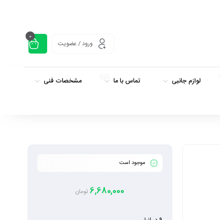
0
ورود / عضویت
داغ
لوازم جانبی
تماس با ما
مشخصات فنی
موجود است
6,680,000
تومان
9 در انبار