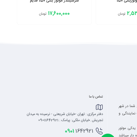
ربنلی 150
سرسیلندر موتور بنلی 150 قدیم
17,600,000
2,53
تومان
تومان
افزودن به سبد
تماس با ما
 شما در شهر
نمایندگی و
دفتر مرکزی : تهران -خیابان شریعتی - نرسیده به میدان
تجریش .خیابان ملکی: پیامک : 09011642921
یدکی موتور
0901
1642921
 دار میباشد