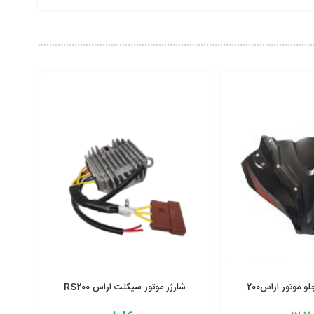
 موتور اراس200
شارژر موتور سیکلت اراس RS200