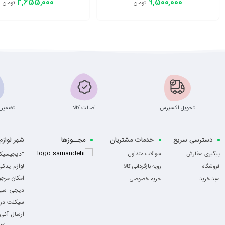
2,655,000
9,500,000
تومان
تومان
افزودن به سبد
افزودن به سبد
تحویل اکسپرس
اصالت کالا
تضمین 
دسترسی سریع
خدمات مشتریان
مجــوزها
شهر لواز
-
"دیجیسیکل
پیگیری سفارش
سوالات متداول
لوازم یدک
فروشگاه
رویه بازگردانی کالا
امکان مرج
سبد خرید
حریم خصوصی
دیجی سیکل
سیکلت در ا
ارسال آنی