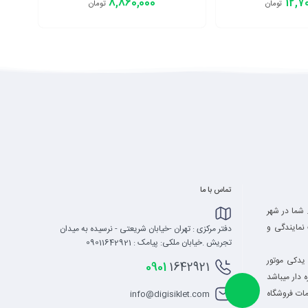
8,860,000
12,7
تومان
تومان
افزودن به سبد
تماس با ما
 شما در شهر
نمایندگی و
دفتر مرکزی : تهران -خیابان شریعتی - نرسیده به میدان
تجریش .خیابان ملکی: پیامک : 09011642921
یدکی موتور
0901
1642921
 دار میباشد
ات فروشگاه
info@digisiklet.com