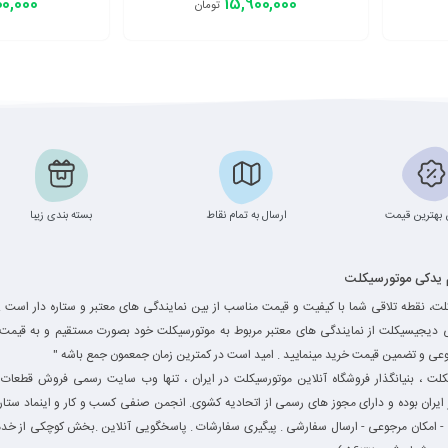
00,000
15,900,000
تومان
افزودن به سبد
افزودن به سبد
بهترین قیمت
ارسال به تمام نقاط
بسته بندی زیبا
م یدکی موتورسیکلت
ت، نقطه تلاقی شما با کیفیت و قیمت مناسب از بین نمایندگی های معتبر و ستاره دار است .
ی دیجیسیکلت از نمایندگی های معتبر مربوط به موتورسیکلت خود بصورت مستقیم و به قیمت 
وعی و تضمین قیمت خرید مینمایید . امید است در کمترین زمان جمعمون جمع باشه "
ت ، بنیانگذار فروشگاه آنلاین موتورسیکلت در ایران ، تنها وب سایت رسمی فروش قطعات 
یران بوده و دارای مجوز های رسمی از اتحادیه کشوی. انجمن صنفی کسب و کار و اینماد ستاره
 - امکان مرجوعی - ارسال سفارشی . پیگیری سفارشات . پاسخگویی آنلاین .بخش کوچکی از خدم