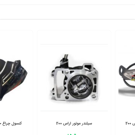
20
سیلندر موتور اراس 200
کنسول چراغ جلو