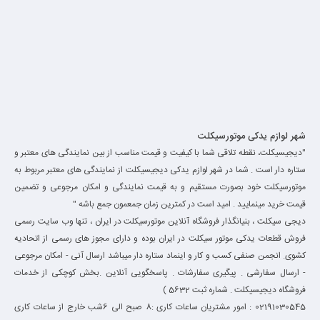
شهر لوازم یدکی موتورسیکلت
"دیجیسیکلت، نقطه تلاقی شما با کیفیت و قیمت مناسب از بین نمایندگی های معتبر و
ستاره دار است . شما در شهر لوازم یدکی دیجیسیکلت از نمایندگی های معتبر مربوط به
موتورسیکلت خود بصورت مستقیم و به قیمت نمایندگی و امکان مرجوعی و تضمین
قیمت خرید مینمایید . امید است در کمترین زمان جمعمون جمع باشه "
دیجی سیکلت ، بنیانگذار فروشگاه آنلاین موتورسیکلت در ایران ، تنها وب سایت رسمی
فروش قطعات یدکی موتور سیکلت در ایران بوده و دارای مجوز های رسمی از اتحادیه
کشوی. انجمن صنفی کسب و کار و اینماد ستاره دار میباشد ارسال آنی - امکان مرجوعی
- ارسال سفارشی . پیگیری سفارشات . پاسخگویی آنلاین .بخش کوچکی از خدمات
فروشگاه دیجیسیکلت . شماره ثبت 5632 )
02191030545 : امور مشتریان ساعات کاری :8 صبح الی 6شب خارج از ساعات کاری