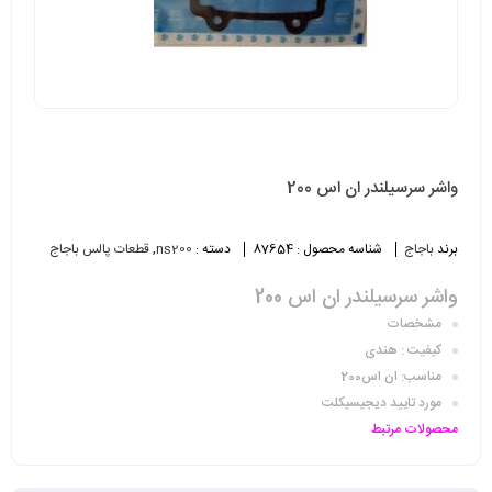
واشر سرسیلندر ان اس 200
برند
باجاج
شناسه محصول :
87654
دسته :
ns200
,
قطعات پالس باجاج
واشر سرسیلندر ان اس 200
مشخصات
کیفیت : هندی
مناسب: ان اس200
مورد تایید دیجیسیکلت
محصولات مرتبط