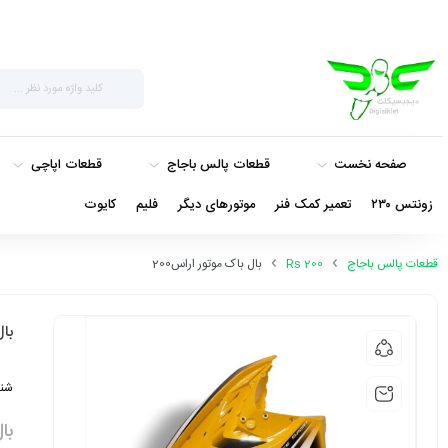
صفحه نخست
قطعات پالس باجاج
قطعات اپاچی
زونتس ۲۳۰
تعمیر کمک فنر
موتورهای دیگر
فلیم
کایوت
قطعات پالس باجاج
Rs 200
بال باک موتور اراس200
بال
شنا
بال