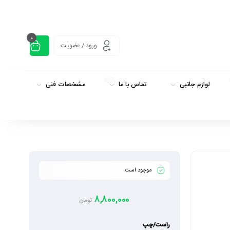
0
ورود / عضویت
داغ
لوازم جانبی
تماس با ما
مشخصات فنی
موجود است
8,800,000
تومان
راست/چپ