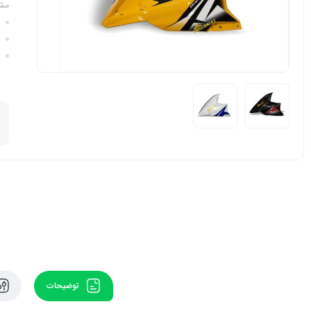
مش
توضیحات