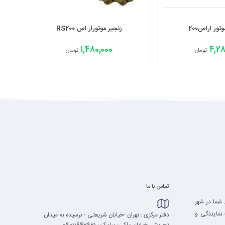
ور اراس200
زنجیر موتورار اس RS200
1,480,000
4,28
تومان
تومان
افزودن به سبد
تماس با ما
 شما در شهر
نمایندگی و
دفتر مرکزی : تهران -خیابان شریعتی - نرسیده به میدان