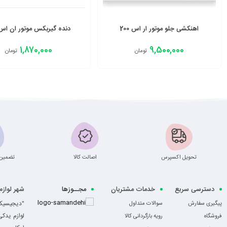
اهنکشی جلو موتور ار اس 200
دنده گیربکس موتور ان اس 00
1,870,000
9,500,000
تومان
تومان
افزودن به سبد
افزودن به سبد
تحویل اکسپرس
اصالت کالا
تضمین 
دسترسی سریع
خدمات مشتریان
مجــوزها
شهر لواز
-
"دیجیسیکل
پیگیری سفارش
سوالات متداول
لوازم یدک
فروشگاه
رویه بازگردانی کالا