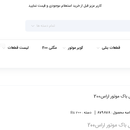
کاربر عزیز قبل از خرید استعلام موجودی و قیمت نمایید
تمام دسته ها
داغ
قطعات بنلی
کویر موتور
مگلی 200
لیست قطعات
 باک موتور اراس200
سه محصول :
879878
دسته :
Rs 200
 باک موتور اراس200