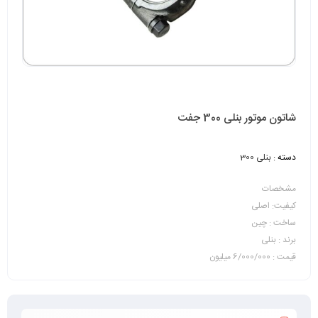
شاتون موتور بنلی 300 جفت
دسته :
بنلی 300
مشخصات
کیفیت: اصلی
ساخت : چین
برند : بنلی
قیمت : 6/000/000 میلیون