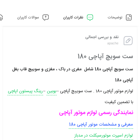
توضیحات
نظرات کاربران
سوالات کاربران
نقد و بررسی اجمالی
apache
ست سویچ آپاچی 180
ست سویچ آپاچی 180 شامل مغری در باک ، مغزی و سوییچ قاب بغل
آپاچی 180
لوازم موتور آپاچی 180 . ست سوییچ آپاچی –
بوبین
–
رینگ پیستون اپاچی
با تضمین کیفیت
نمایندگی رسمی لوازم موتور آپاچی
معرفی و مشخصات موتور آپاچی 180
لوازم اسپرت موتورسیکلت در مدباز