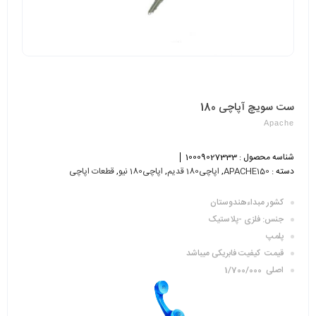
ست سویچ آپاچی 180
Apache
شناسه محصول :
10009027333
دسته :
APACHE150
,
اپاچی180 قدیم
,
اپاچی180 نیو
,
قطعات اپاچی
کشور مبداءهندوستان
جنس: فلزی -پلاستیک
پلمپ
قیمت کیفیت فابریکی میباشد
اصلی 1/700/000