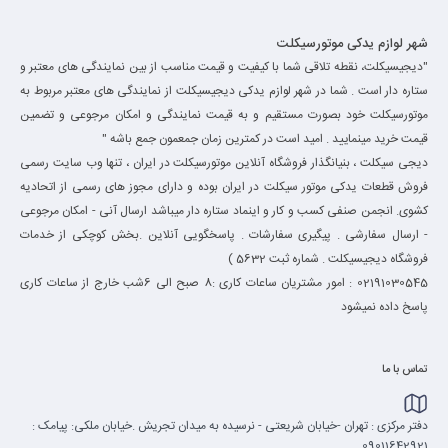
شهر لوازم یدکی موتورسیکلت
"دیجیسیکلت، نقطه تلاقی شما با کیفیت و قیمت مناسب از بین نمایندگی های معتبر و
ستاره دار است . شما در شهر لوازم یدکی دیجیسیکلت از نمایندگی های معتبر مربوط به
موتورسیکلت خود بصورت مستقیم و به قیمت نمایندگی و امکان مرجوعی و تضمین
قیمت خرید مینمایید . امید است در کمترین زمان جمعمون جمع باشه "
دیجی سیکلت ، بنیانگذار فروشگاه آنلاین موتورسیکلت در ایران ، تنها وب سایت رسمی
فروش قطعات یدکی موتور سیکلت در ایران بوده و دارای مجوز های رسمی از اتحادیه
کشوی. انجمن صنفی کسب و کار و اینماد ستاره دار میباشد ارسال آنی - امکان مرجوعی
- ارسال سفارشی . پیگیری سفارشات . پاسخگویی آنلاین .بخش کوچکی از خدمات
فروشگاه دیجیسیکلت . شماره ثبت 5632 )
02191030545 : امور مشتریان ساعات کاری :8 صبح الی 6شب خارج از ساعات کاری
پاسخ داده نمیشود
تماس با ما
دفتر مرکزی : تهران -خیابان شریعتی - نرسیده به میدان تجریش .خیابان ملکی: پیامک :
09011642921