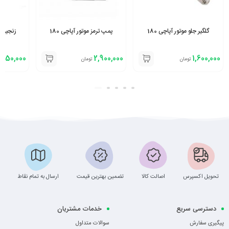
گلگیر جلو موتور آپاچی 180
پمپ ترمز موتور آپاچی 180
زنجیر چر
,450,000
2,900,000
1,600,000
تومان
تومان
تحویل اکسپرس
اصالت کالا
تضمین بهترین قیمت
ارسال به تمام نقاط
دسترسی سریع
خدمات مشتریان
پیگیری سفارش
سوالات متداول