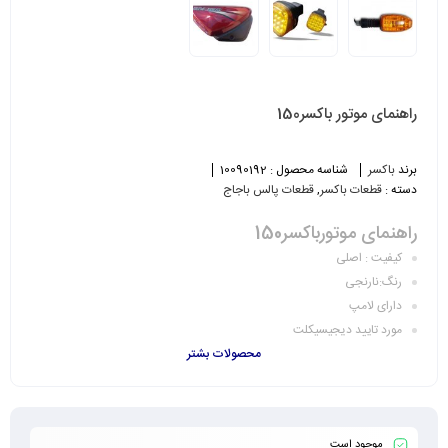
راهنمای موتور باکسر150
برند
باکسر
شناسه محصول :
10090192
دسته :
قطعات باکسر
,
قطعات پالس باجاج
راهنمای موتورباکسر150
کیفیت : اصلی
رنگ:نارنجی
دارای لامپ
مورد تایید دیجیسیکلت
محصولات بشتر
موجود است