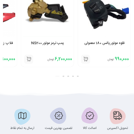
قلوه موتور پالس 180 معمولی
پمپ ترمز موتور NS200
فلاپ زیر زین 
,900,000
6,200,000
990,000
تومان
تومان
تحویل اکسپرس
اصالت کالا
تضمین بهترین قیمت
ارسال به تمام نقاط