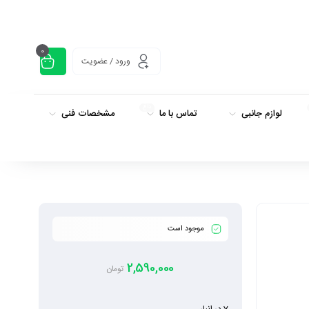
0
ورود / عضویت
داغ
لوازم جانبی
تماس با ما
مشخصات فنی
موجود است
2,590,000
تومان
7 در انبار