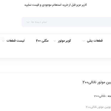
کاربر عزیز قبل از خرید استعلام موجودی و قیمت نمایید
تمام دسته ها
داغ
قطعات بنلی
کویر موتور
مگلی 200
لیست قطعات
ین موتور ناتالی200
ه :
ناتالی200
بوبین موتور ناتالی200