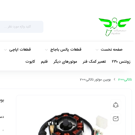
صفحه نخست
قطعات پالس باجاج
قطعات اپاچی
زونتس ۲۳۰
تعمیر کمک فنر
موتورهای دیگر
فلیم
کایوت
ناتالی200
بوبین موتور ناتالی200
بوب
دست