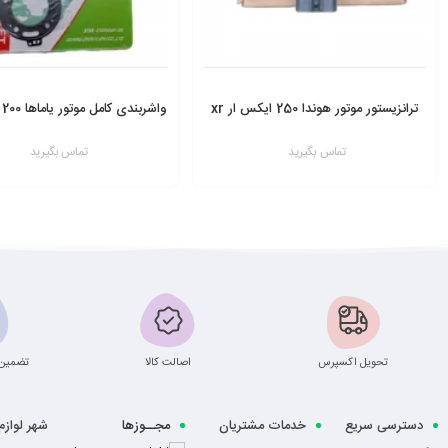
ترانزیستور موتور هوندا 250 ایکس ار xr
واشربندی کامل موتور یاماها 200 وی آر VR
تماس بگیرید
تماس بگیرید
افزودن به سبد
افزودن به سبد
تحویل اکسپرس
اصالت کالا
تضمین 
دسترسی سریع
خدمات مشتریان
مجــوزها
شهر لواز