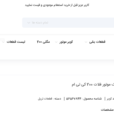
کاربر عزیز قبل از خرید استعلام موجودی و قیمت نمایید
تمام دسته ها
داغ
قطعات بنلی
کویر موتور
مگلی 200
لیست قطعات
موتور فلات 200 کی تی ام
د
کویر
شناسه محصول :
56567844
دسته :
قطعات تریل
مشخصات