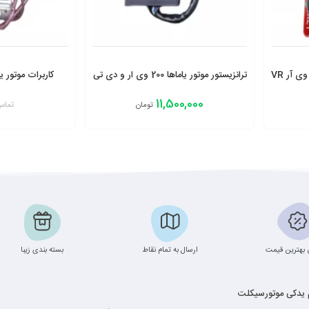
ترانزیستور موتور یاماها 200 وی ار و دی تی
کاربرات موتور یاماه
DT200
11,500,000
تماس
تومان
افزودن به سبد
افزودن به سبد
بهترین قیمت
ارسال به تمام نقاط
بسته بندی زیبا
م یدکی موتورسیکلت