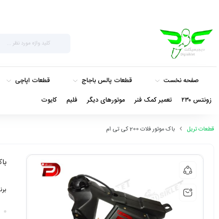
صفحه نخست
قطعات پالس باجاج
قطعات اپاچی
زونتس ۲۳۰
تعمیر کمک فنر
موتورهای دیگر
فلیم
کایوت
قطعات تریل
باک موتور فلات 200 کی تی ام
باک 
برن