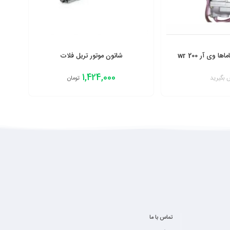
ا وی آر 200 wr
شاتون موتور تریل فلات
1,424,000
 بگیرید
تومان
افزودن به سبد
تماس با ما