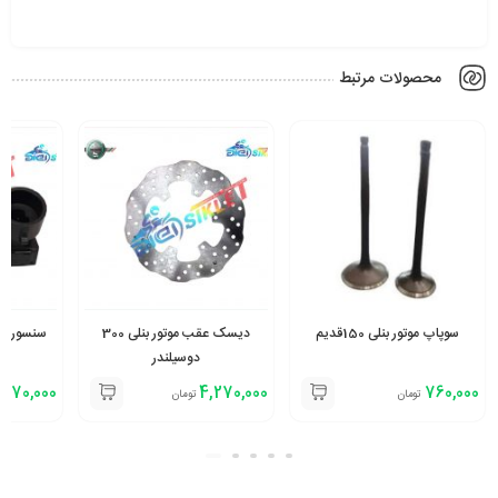
محصولات مرتبط
سوپاپ موتور بنلی 150قدیم
دیسک عقب موتور بنلی 300
سنسور دریچه
دوسیلندر
,870,000
4,270,000
760,000
تومان
تومان