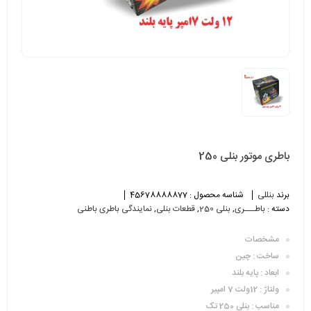
باطری موتور بنلی 250
برند
بنللی
شناسه محصول :
45678888877
دسته :
باطـــری
,
بنلی 250
,
قطعات بنلی
,
نمایندگی باطری باطنی
مشخصات
ساخت : چین
ابعاد : پایه بلند
ولتاژ : 12ولت 7 امپیر
مناسب : بنلی 250 تک