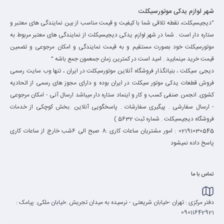
شهر لوازم یدکی موتورسیکلت
"دیجیسیکلت، نقطه تلاقی شما با کیفیت و قیمت مناسب از بین نمایندگی های معتبر و
ستاره دار است . شما در شهر لوازم یدکی دیجیسیکلت از نمایندگی های معتبر مربوط به
موتورسیکلت خود بصورت مستقیم و به قیمت نمایندگی و امکان مرجوعی و تضمین
قیمت خرید مینمایید . امید است در کمترین زمان جمعمون جمع باشه "
دیجی سیکلت ، بنیانگذار فروشگاه آنلاین موتورسیکلت در ایران ، تنها وب سایت رسمی
فروش قطعات یدکی موتور سیکلت در ایران بوده و دارای مجوز های رسمی از اتحادیه
کشوی. انجمن صنفی کسب و کار و اینماد ستاره دار میباشد ارسال آنی - امکان مرجوعی
- ارسال سفارشی . پیگیری سفارشات . پاسخگویی آنلاین .بخش کوچکی از خدمات
فروشگاه دیجیسیکلت . شماره ثبت 5632 )
02191030545 : امور مشتریان ساعات کاری :8 صبح الی 6شب خارج از ساعات کاری
پاسخ داده نمیشود
تماس با ما
دفتر مرکزی : تهران -خیابان شریعتی - نرسیده به میدان تجریش .خیابان ملکی: پیامک :
09011642921