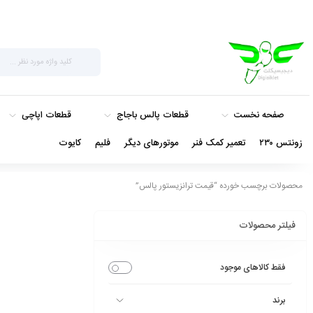
صفحه نخست
قطعات پالس باجاج
قطعات اپاچی
زونتس ۲۳۰
تعمیر کمک فنر
موتورهای دیگر
فلیم
کایوت
محصولات برچسب خورده “قیمت ترانزیستور پالس”
فیلتر محصولات
فقط کالاهای موجود
برند