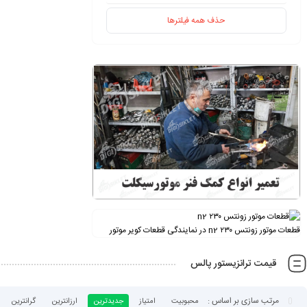
حذف همه فیلترها
قطعات موتور زونتس ۲۳۰ n2 در نمایندگی قطعات کویر موتور
قیمت ترانزیستور پالس
محبوبیت
امتیاز
جدیدترین
ارزانترین
گرانترین