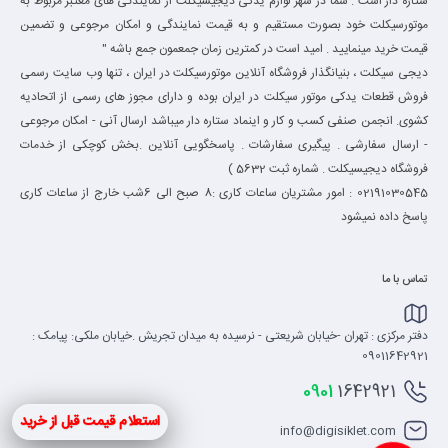
ستاره دار است . شما در شهر لوازم یدکی دیجیسیکلت از نمایندگی های معتبر مربوط به
موتورسیکلت خود بصورت مستقیم و به قیمت نمایندگی و امکان مرجوعی و تضمین
قیمت خرید مینمایید . امید است در کمترین زمان جمعمون جمع باشه "
دیجی سیکلت ، بنیانگذار فروشگاه آنلاین موتورسیکلت در ایران ، تنها وب سایت رسمی
فروش قطعات یدکی موتور سیکلت در ایران بوده و دارای مجوز های رسمی از اتحادیه
کشوی. انجمن صنفی کسب و کار و اینماد ستاره دار میباشد ارسال آنی - امکان مرجوعی
- ارسال سفارشی . پیگیری سفارشات . پاسخگویی آنلاین .بخش کوچکی از خدمات
فروشگاه دیجیسیکلت . شماره ثبت 5632 )
02191030545 : امور مشتریان ساعات کاری :8 صبح الی 6شب خارج از ساعات کاری
پاسخ داده نمیشود
تماس با ما
دفتر مرکزی : تهران -خیابان شریعتی - نرسیده به میدان تجریش .خیابان ملکی: پیامک :
09011642921
0901
1642921
استعلام قیمت قبل از خرید
info@digisiklet.com