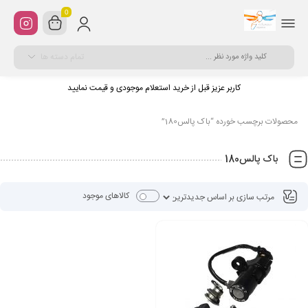
0
تمام دسته ها
کاربر عزیز قبل از خرید استعلام موجودی و قیمت نمایید
محصولات برچسب خورده “باک پالس180”
باک پالس180
کالاهای موجود