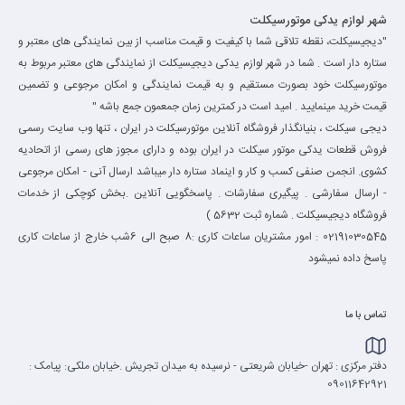
شهر لوازم یدکی موتورسیکلت
"دیجیسیکلت، نقطه تلاقی شما با کیفیت و قیمت مناسب از بین نمایندگی های معتبر و
ستاره دار است . شما در شهر لوازم یدکی دیجیسیکلت از نمایندگی های معتبر مربوط به
موتورسیکلت خود بصورت مستقیم و به قیمت نمایندگی و امکان مرجوعی و تضمین
قیمت خرید مینمایید . امید است در کمترین زمان جمعمون جمع باشه "
دیجی سیکلت ، بنیانگذار فروشگاه آنلاین موتورسیکلت در ایران ، تنها وب سایت رسمی
فروش قطعات یدکی موتور سیکلت در ایران بوده و دارای مجوز های رسمی از اتحادیه
کشوی. انجمن صنفی کسب و کار و اینماد ستاره دار میباشد ارسال آنی - امکان مرجوعی
- ارسال سفارشی . پیگیری سفارشات . پاسخگویی آنلاین .بخش کوچکی از خدمات
فروشگاه دیجیسیکلت . شماره ثبت 5632 )
02191030545 : امور مشتریان ساعات کاری :8 صبح الی 6شب خارج از ساعات کاری
پاسخ داده نمیشود
تماس با ما
دفتر مرکزی : تهران -خیابان شریعتی - نرسیده به میدان تجریش .خیابان ملکی: پیامک :
09011642921