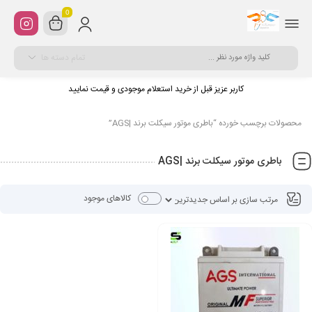
0
تمام دسته ها
کاربر عزیز قبل از خرید استعلام موجودی و قیمت نمایید
محصولات برچسب خورده “باطری موتور سیکلت برند |AGS”
باطری موتور سیکلت برند |AGS
کالاهای موجود