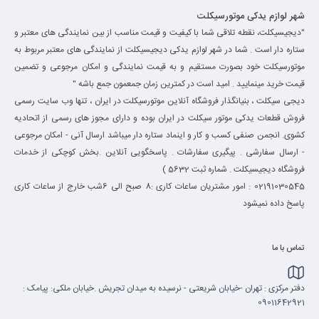
شهر لوازم یدکی موتورسیکلت
"دیجیسیکلت، نقطه تلاقی شما با کیفیت و قیمت مناسب از بین نمایندگی های معتبر و
ستاره دار است . شما در شهر لوازم یدکی دیجیسیکلت از نمایندگی های معتبر مربوط به
موتورسیکلت خود بصورت مستقیم و به قیمت نمایندگی و امکان مرجوعی و تضمین
قیمت خرید مینمایید . امید است در کمترین زمان جمعمون جمع باشه "
دیجی سیکلت ، بنیانگذار فروشگاه آنلاین موتورسیکلت در ایران ، تنها وب سایت رسمی
فروش قطعات یدکی موتور سیکلت در ایران بوده و دارای مجوز های رسمی از اتحادیه
کشوی. انجمن صنفی کسب و کار و اینماد ستاره دار میباشد ارسال آنی - امکان مرجوعی
- ارسال سفارشی . پیگیری سفارشات . پاسخگویی آنلاین .بخش کوچکی از خدمات
فروشگاه دیجیسیکلت . شماره ثبت 5632 )
02191030545 : امور مشتریان ساعات کاری :8 صبح الی 6شب خارج از ساعات کاری
پاسخ داده نمیشود
تماس با ما
دفتر مرکزی : تهران -خیابان شریعتی - نرسیده به میدان تجریش .خیابان ملکی: پیامک :
09011642921