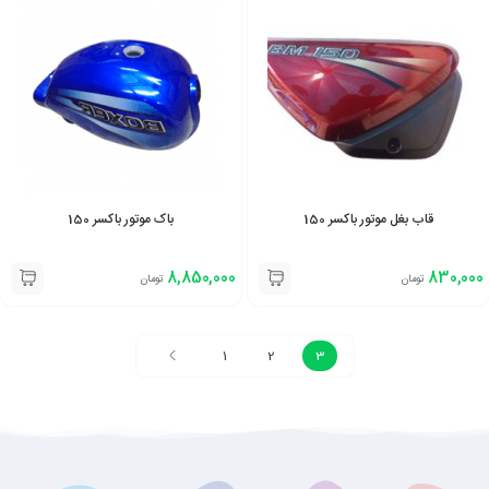
قاب بغل موتور باکسر 150
باک موتور باکسر 150
8,850,000
830,000
تومان
تومان
1
2
3