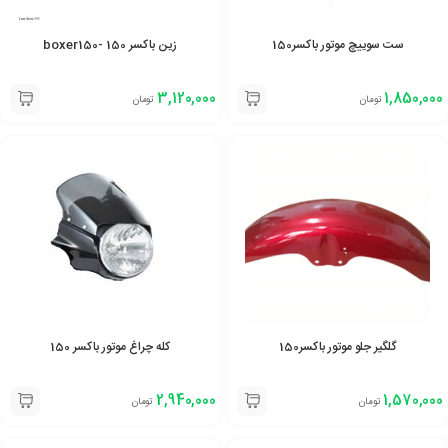
ست سوییچ موتور باکسر150
زین باکسر 150 -boxer150
3,120,000
1,850,000
تومان
تومان
گلگیر جلو موتور باکسر150
کله چراغ موتور باکسر 150
2,940,000
1,570,000
تومان
تومان