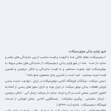
شهر لوازم یدکی موتورسیکلت
"دیجیسیکلت، نقطه تلاقی شما با کیفیت و قیمت مناسب از بین نمایندگی های معتبر و
ستاره دار است . شما در شهر لوازم یدکی دیجیسیکلت از نمایندگی های معتبر مربوط به
موتورسیکلت خود بصورت مستقیم و به قیمت نمایندگی و امکان مرجوعی و تضمین
قیمت خرید مینمایید . امید است در کمترین زمان جمعمون جمع باشه "
دیجی سیکلت ، بنیانگذار فروشگاه آنلاین موتورسیکلت در ایران ، تنها وب سایت رسمی
فروش قطعات یدکی موتور سیکلت در ایران بوده و دارای مجوز های رسمی از اتحادیه
کشوی. انجمن صنفی کسب و کار و اینماد ستاره دار میباشد ارسال آنی - امکان مرجوعی
- ارسال سفارشی . پیگیری سفارشات . پاسخگویی آنلاین .بخش کوچکی از خدمات
فروشگاه دیجیسیکلت . شماره ثبت 5632 )
02191030545 : امور مشتریان ساعات کاری :8 صبح الی 6شب خارج از ساعات کاری