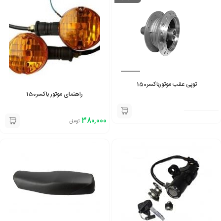
توپی عقب موتورباکسر150
راهنمای موتور باکسر150
380,000
تومان