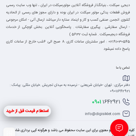
دیجی سیکلت ، بنیانگذار فروشگاه آنلاین موتورسیکلت در ایران ، تنها وب سایت رسمی
فروش قطعات یدکی موتور سیکلت در ایران بوده و دارای مجوز های رسمی از اتحادیه
کشوی. انجمن صنفی کسب و کار و اینماد ستاره دار میباشد ارسال آنی - امکان مرجوعی
- ارسال سفارشی . پیگیری سفارشات . پاسخگویی آنلاین .بخش کوچکی از خدمات
فروشگاه دیجیسیکلت . شماره ثبت 5632 )
02191030545 : امور مشتریان ساعات کاری :8 صبح الی 6شب خارج از ساعات کاری
پاسخ داده نمیشود
تماس با ما
دفتر مرکزی : تهران -خیابان شریعتی - نرسیده به میدان تجریش .خیابان ملکی: پیامک :
09011642921
0901
1642921
استعلام قیمت قبل از خرید
info@digisiklet.com
کلیه حقوق مادی و معنوی برای این سایت محفوظ می باشد و هرگونه کپی برداری شامل پیگرد