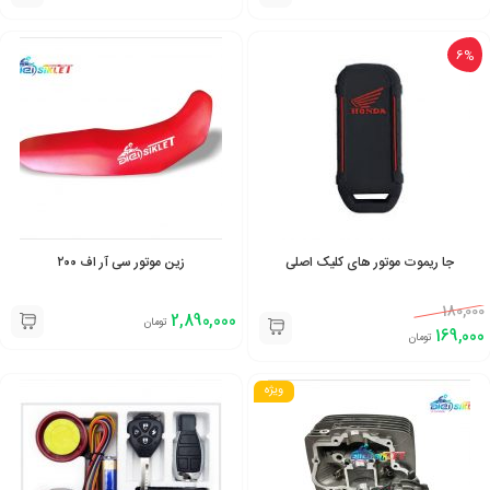
6%
جا ریموت موتور های کلیک اصلی
زین موتور سی آر اف ۲۰۰
180,000
2,890,000
تومان
169,000
تومان
ویژه