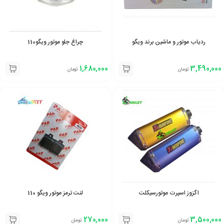
ردیاب موتور و ماشین برند ویگو
چراغ جلو موتور ویگو110
1,680,000
3,490,000
تومان
تومان
اگزوز اسپرت موتورسیکلت
لنت ترمز موتور ویگو 110
270,000
3,500,000
تومان
تومان