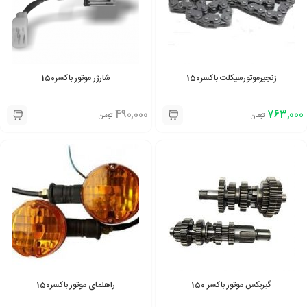
زنجیرموتورسیکلت باکسر150
شارژر موتور باکسر150
490,000
763,000
تومان
تومان
گیربکس موتور باکسر 150
راهنمای موتور باکسر150