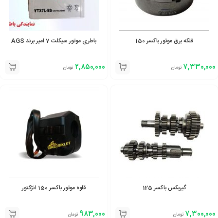
فلکه برق موتور باکسر 150
باطری موتور سیکلت 7 امپر برند AGS
2,850,000
7,330,000
تومان
تومان
گیربکس باکسر 125
قلوه موتور باکسر 150 انژکتور
983,000
7,300,000
تومان
تومان