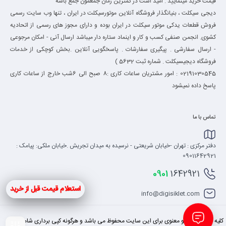
قیمت خرید مینمایید . امید است در کمترین زمان جمعمون جمع باشه "
دیجی سیکلت ، بنیانگذار فروشگاه آنلاین موتورسیکلت در ایران ، تنها وب سایت رسمی
فروش قطعات یدکی موتور سیکلت در ایران بوده و دارای مجوز های رسمی از اتحادیه
کشوی. انجمن صنفی کسب و کار و اینماد ستاره دار میباشد ارسال آنی - امکان مرجوعی
- ارسال سفارشی . پیگیری سفارشات . پاسخگویی آنلاین .بخش کوچکی از خدمات
فروشگاه دیجیسیکلت . شماره ثبت 5632 )
02191030545 : امور مشتریان ساعات کاری :8 صبح الی 6شب خارج از ساعات کاری
پاسخ داده نمیشود
تماس با ما
دفتر مرکزی : تهران -خیابان شریعتی - نرسیده به میدان تجریش .خیابان ملکی: پیامک :
09011642921
0901
1642921
استعلام قیمت قبل از خرید
info@digisiklet.com
کلیه حقوق مادی و معنوی برای این سایت محفوظ می باشد و هرگونه کپی برداری شامل پیگرد