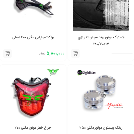
لاستیک موتور برند سوالو اندونزی
براکت جاپایی مگلی ۲۰۰ اصلی
120/70/17
5,800,000
تومان
رینگ پیستون موتور مگلی 250
چراغ خطر موتور مگلی 200