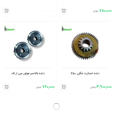
780,000
تومان
دنده استارت مگلی 250
دنده بالانسر موتور سی ار اف
760,000
3,900,000
تومان
تومان