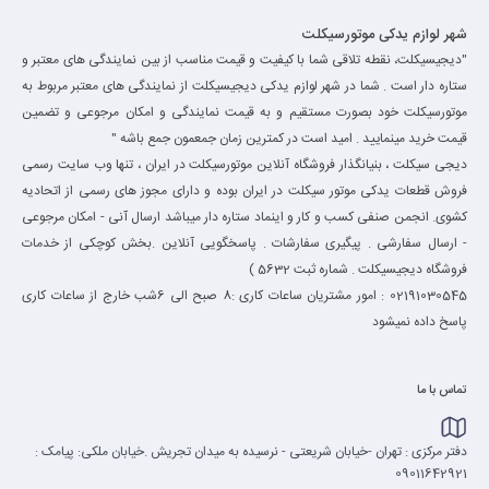
شهر لوازم یدکی موتورسیکلت
"دیجیسیکلت، نقطه تلاقی شما با کیفیت و قیمت مناسب از بین نمایندگی های معتبر و
ستاره دار است . شما در شهر لوازم یدکی دیجیسیکلت از نمایندگی های معتبر مربوط به
موتورسیکلت خود بصورت مستقیم و به قیمت نمایندگی و امکان مرجوعی و تضمین
قیمت خرید مینمایید . امید است در کمترین زمان جمعمون جمع باشه "
دیجی سیکلت ، بنیانگذار فروشگاه آنلاین موتورسیکلت در ایران ، تنها وب سایت رسمی
فروش قطعات یدکی موتور سیکلت در ایران بوده و دارای مجوز های رسمی از اتحادیه
کشوی. انجمن صنفی کسب و کار و اینماد ستاره دار میباشد ارسال آنی - امکان مرجوعی
- ارسال سفارشی . پیگیری سفارشات . پاسخگویی آنلاین .بخش کوچکی از خدمات
فروشگاه دیجیسیکلت . شماره ثبت 5632 )
02191030545 : امور مشتریان ساعات کاری :8 صبح الی 6شب خارج از ساعات کاری
پاسخ داده نمیشود
تماس با ما
دفتر مرکزی : تهران -خیابان شریعتی - نرسیده به میدان تجریش .خیابان ملکی: پیامک :
09011642921