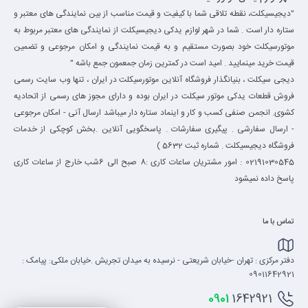
"دیجیسیکلت، نقطه تلاقی شما با کیفیت و قیمت مناسب از بین نمایندگی های معتبر و
ستاره دار است . شما در شهر لوازم یدکی دیجیسیکلت از نمایندگی های معتبر مربوط به
موتورسیکلت خود بصورت مستقیم و به قیمت نمایندگی و امکان مرجوعی و تضمین
قیمت خرید مینمایید . امید است در کمترین زمان جمعمون جمع باشه "
دیجی سیکلت ، بنیانگذار فروشگاه آنلاین موتورسیکلت در ایران ، تنها وب سایت رسمی
فروش قطعات یدکی موتور سیکلت در ایران بوده و دارای مجوز های رسمی از اتحادیه
کشوی. انجمن صنفی کسب و کار و اینماد ستاره دار میباشد ارسال آنی - امکان مرجوعی
- ارسال سفارشی . پیگیری سفارشات . پاسخگویی آنلاین .بخش کوچکی از خدمات
فروشگاه دیجیسیکلت . شماره ثبت 5632 )
02191030545 : امور مشتریان ساعات کاری :8 صبح الی 6شب خارج از ساعات کاری
پاسخ داده نمیشود
تماس با ما
دفتر مرکزی : تهران -خیابان شریعتی - نرسیده به میدان تجریش .خیابان ملکی: پیامک :
09011642921
0901
1642921