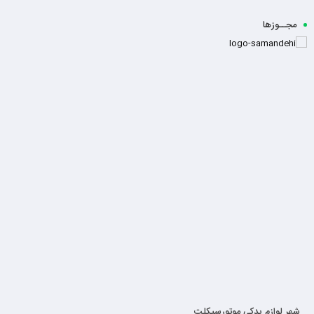
مجــوزها
شهر لوازم یدکی موتورسیکلت