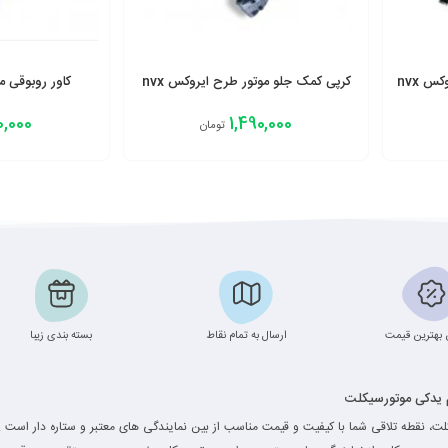
س nvx
کرپی کمک جلو موتور طرح ایروکس nvx
کاور روبوقی 
اصلی
0,000
1,490,000
تومان
افزودن به سبد
افزودن به سبد
بهترین قیمت
ارسال به تمام نقاط
بسته بندی زیبا
م یدکی موتورسیکلت
ت، نقطه تلاقی شما با کیفیت و قیمت مناسب از بین نمایندگی های معتبر و ستاره دار است .