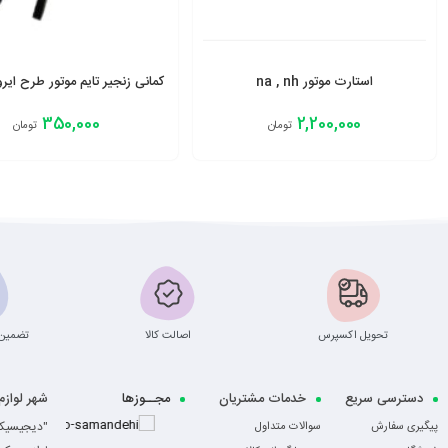
استارت موتور na , nh
کمانی زنجیر تایم موتور طرح ایروک
350,000
2,200,000
تومان
تومان
افزودن به سبد
افزودن به سبد
تحویل اکسپرس
اصالت کالا
تضمین 
دسترسی سریع
خدمات مشتریان
مجــوزها
شهر لواز
-
"دیجیسیکل
پیگیری سفارش
سوالات متداول