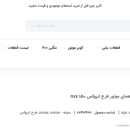
کاربر عزیز قبل از خرید استعلام موجودی و قیمت نمایید
تمام دسته ها
داغ
قطعات بنلی
کویر موتور
مگلی 200
لیست قطعات
نمای موتور طرح ایروکس nvx 150
د
ags
شناسه محصول :
2343432
دسته :
nvx150
,
nmax
,
طرح ایروکس
مشخصات