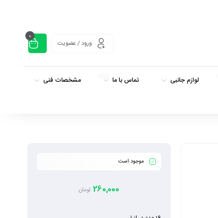
0
ورود / عضویت
داغ
لوازم جانبی
تماس با ما
مشخصات فنی
موجود است
260,000
تومان
16 عدد در انبار