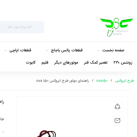
صفحه نخست
قطعات پالس باجاج
قطعات اپاچی
زونتس ۲۳۰
تعمیر کمک فنر
موتورهای دیگر
فلیم
کایوت
طرح ایروکس
nvx150
راهنمای موتور طرح ایروکس nvx 150
راه
برن