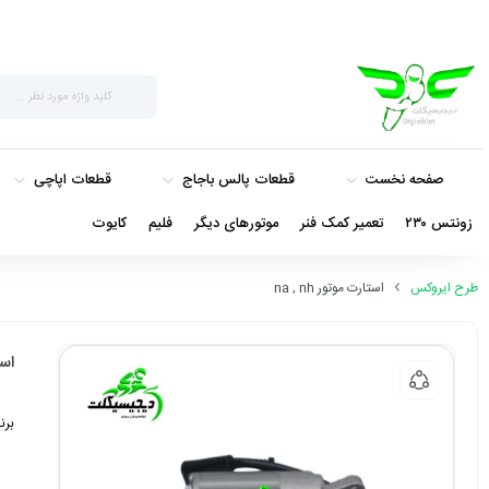
صفحه نخست
قطعات پالس باجاج
قطعات اپاچی
زونتس ۲۳۰
تعمیر کمک فنر
موتورهای دیگر
فلیم
کایوت
طرح ایروکس
استارت موتور na , nh
استا
برن