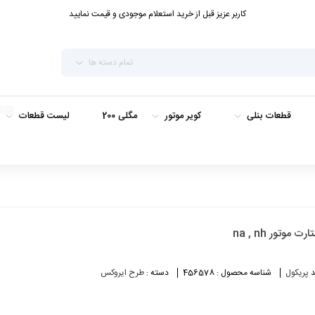
کاربر عزیز قبل از خرید استعلام موجودی و قیمت نمایید
تمام دسته ها
داغ
قطعات بنلی
کویر موتور
مگلی 200
لیست قطعات
رت موتور na , nh
د
پریکول
شناسه محصول :
456578
دسته :
طرح ایروکس