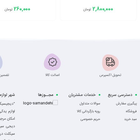
260,000
2,800,000
تومان
تومان
افزودن به سبد
افزودن به سبد
تحویل اکسپرس
اصالت کالا
تضمین 
دسترسی سریع
خدمات مشتریان
مجــوزها
شهر لواز
-
"دیجیسیکل
پیگیری سفارش
سوالات متداول
لوازم یدک
فروشگاه
رویه بازگردانی کالا
امکان مرج
سبد خرید
حریم خصوصی
دیجی سیکل
سیکلت در ا