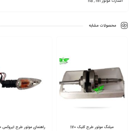
استارت موتور na , nh
محصولات مشابه
میلنگ موتور طرح کلیک 170
راهنمای موتور طرح ایروکس nvx 150