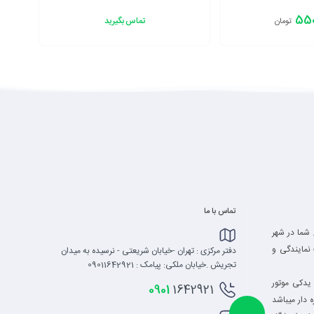
550
تماس بگیرید
تومان
افزودن به سبد
تماس با ما
 شما در شهر
نمایندگی و
دفتر مرکزی : تهران -خیابان شریعتی - نرسیده به میدان
تجریش .خیابان ملکی: پیامک : 09011642921
یدکی موتور
0901
1642921
 دار میباشد