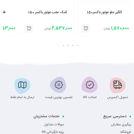
گلگیر جلو موتور باکسر150
کمک عقب موتور باکسر 150
قلوه 
753,000
4,537,000
1,570,000
تومان
تومان
تحویل اکسپرس
اصالت کالا
تضمین بهترین قیمت
ارسال به تمام نقاط
دسترسی سریع
خدمات مشتریان
پیگیری سفارش
سوالات متداول
فروشگاه
رویه بازگردانی کالا