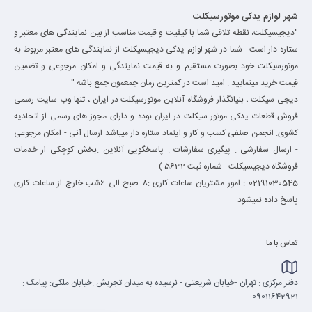
شهر لوازم یدکی موتورسیکلت
"دیجیسیکلت، نقطه تلاقی شما با کیفیت و قیمت مناسب از بین نمایندگی های معتبر و
ستاره دار است . شما در شهر لوازم یدکی دیجیسیکلت از نمایندگی های معتبر مربوط به
موتورسیکلت خود بصورت مستقیم و به قیمت نمایندگی و امکان مرجوعی و تضمین
قیمت خرید مینمایید . امید است در کمترین زمان جمعمون جمع باشه "
دیجی سیکلت ، بنیانگذار فروشگاه آنلاین موتورسیکلت در ایران ، تنها وب سایت رسمی
فروش قطعات یدکی موتور سیکلت در ایران بوده و دارای مجوز های رسمی از اتحادیه
کشوی. انجمن صنفی کسب و کار و اینماد ستاره دار میباشد ارسال آنی - امکان مرجوعی
- ارسال سفارشی . پیگیری سفارشات . پاسخگویی آنلاین .بخش کوچکی از خدمات
فروشگاه دیجیسیکلت . شماره ثبت 5632 )
02191030545 : امور مشتریان ساعات کاری :8 صبح الی 6شب خارج از ساعات کاری
پاسخ داده نمیشود
تماس با ما
دفتر مرکزی : تهران -خیابان شریعتی - نرسیده به میدان تجریش .خیابان ملکی: پیامک :
09011642921