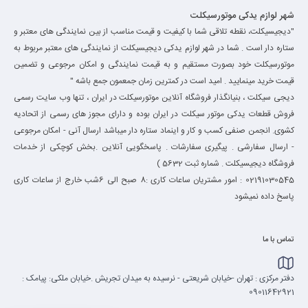
شهر لوازم یدکی موتورسیکلت
"دیجیسیکلت، نقطه تلاقی شما با کیفیت و قیمت مناسب از بین نمایندگی های معتبر و
ستاره دار است . شما در شهر لوازم یدکی دیجیسیکلت از نمایندگی های معتبر مربوط به
موتورسیکلت خود بصورت مستقیم و به قیمت نمایندگی و امکان مرجوعی و تضمین
قیمت خرید مینمایید . امید است در کمترین زمان جمعمون جمع باشه "
دیجی سیکلت ، بنیانگذار فروشگاه آنلاین موتورسیکلت در ایران ، تنها وب سایت رسمی
فروش قطعات یدکی موتور سیکلت در ایران بوده و دارای مجوز های رسمی از اتحادیه
کشوی. انجمن صنفی کسب و کار و اینماد ستاره دار میباشد ارسال آنی - امکان مرجوعی
- ارسال سفارشی . پیگیری سفارشات . پاسخگویی آنلاین .بخش کوچکی از خدمات
فروشگاه دیجیسیکلت . شماره ثبت 5632 )
02191030545 : امور مشتریان ساعات کاری :8 صبح الی 6شب خارج از ساعات کاری
پاسخ داده نمیشود
تماس با ما
دفتر مرکزی : تهران -خیابان شریعتی - نرسیده به میدان تجریش .خیابان ملکی: پیامک :
09011642921