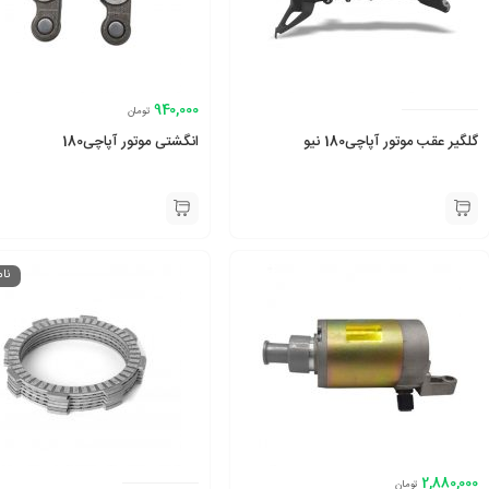
940,000
تومان
گلگیر عقب موتور آپاچی180 نیو
انگشتی موتور آپاچی180
نا
2,880,000
تومان