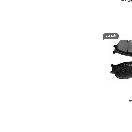
180
ناموجود