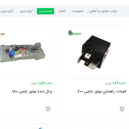
محبوبیت
امتیاز
جدیدترین
ارزان ترین
گران ترین
1,560,000
1,260,000
تومان
تومان
اتومات راهنمای موتور اپاچی 200
پدال دنده موتور اپاچی 180