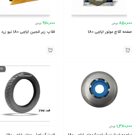
970,000
850,000
تومان
تومان
صفحه کلاج موتور اپاچی 180
فلاپ زیر انجین اپاچی 180 نیو زرد
نا
1,380,000
تومان