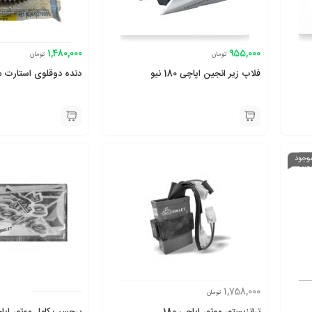
1,480,000
955,000
تومان
تومان
فلاپ زیر انجین اپاچی 180 نیو
دنده دوقلوی استارت موتو
موجود
1,758,000
تومان