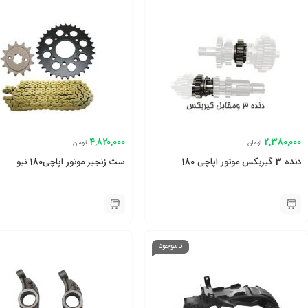
4,820,000
2,380,000
تومان
تومان
دنده 3 گیربکس موتور اپاچی 180
ست زنجیر موتور اپاچی180 نیو
ناموجود