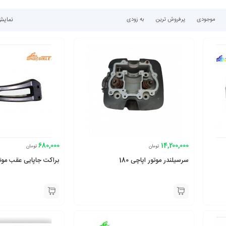
نمایش 1–30 از 61
موجودی
پرفروش ترین
به زودی
680,000
14,200,000
تومان
تومان
سرسیلندر موتور اپاچی 180
براکت جاپایی عقب موتور 