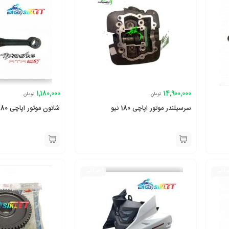
1,180,000
14,900,000
تومان
تومان
سرسیلندر موتور اپاچی 180 نیو
شاتون موتور اپاچی 180 و 160
راجی
حراجی