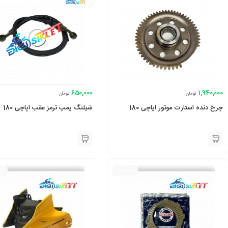
650,000
1,940,000
تومان
تومان
چرخ دنده استارت موتور اپاچی 180
شیلنگ پمپ ترمز عقب اپاچی 180
حراجی
ح