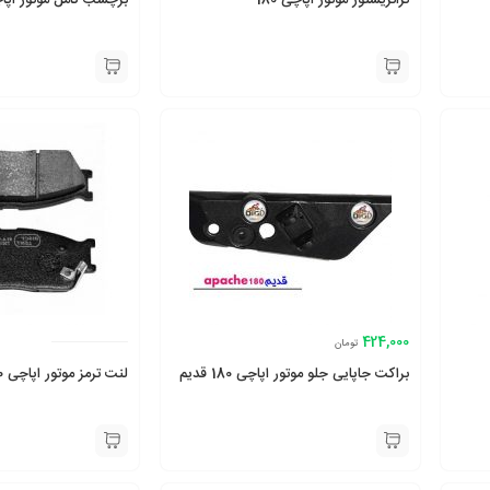
ترانزیستور موتور اپاچی 180
برچسب کامل موتور اپاچی 
424,000
تومان
براکت جاپایی جلو موتور اپاچی 180 قدیم
لنت ترمز موتور اپاچی 180