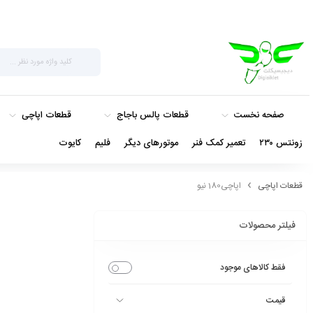
صفحه نخست
قطعات پالس باجاج
قطعات اپاچی
زونتس ۲۳۰
تعمیر کمک فنر
موتورهای دیگر
فلیم
کایوت
قطعات اپاچی
اپاچی180 نیو
فیلتر محصولات
فقط کالاهای موجود
قیمت