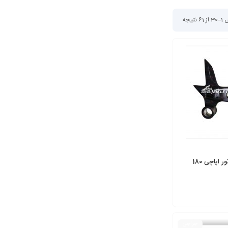
 نتیجه
اپاچی 180
جراجی