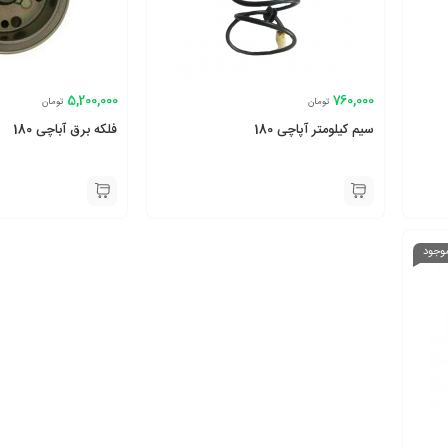
5,200,000
760,000
تومان
تومان
سیم کیلومتر آپاچی 180
فلکه برق آباچی 180
موجود