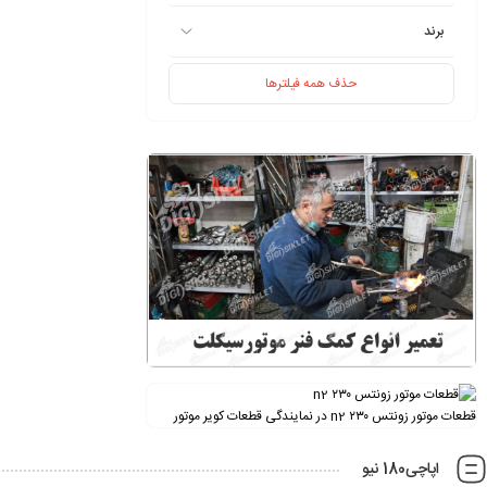
برند
حذف همه فیلترها
قطعات موتور زونتس ۲۳۰ n2 در نمایندگی قطعات کویر موتور
اپاچی180 نیو