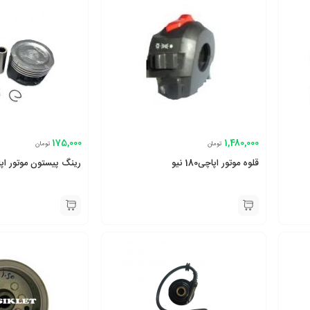
175,000
1,480,000
تومان
تومان
قلوه موتور اپاچی180 نیو
رینگ پیستون موتور اپاچی