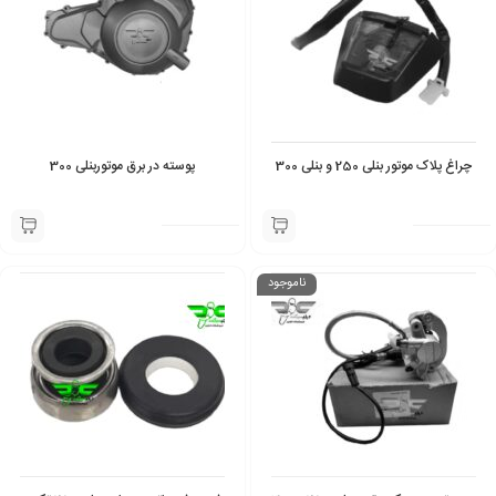
چراغ پلاک موتور بنلی 250 و بنلی 300
پوسته در برق موتوربنلی 300
ناموجود