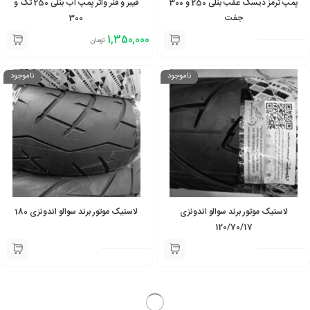
پمپ ترمز دیسک عقب بنلی 250 و 300
فیبر و فنر واتر پمپ اب بنلی 250 تک و
جفت
300
1,350,000
تومان
ناموجود
ناموجود
لاستیک موتور برند سوالو اندونزی
لاستیک موتور برند سوالو اندونزی 180
120/70/17