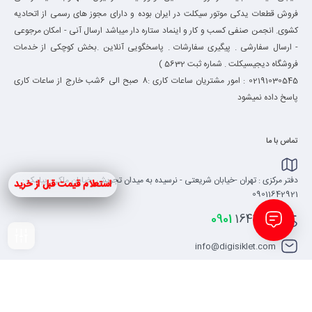
فروش قطعات یدکی موتور سیکلت در ایران بوده و دارای مجوز های رسمی از اتحادیه
کشوی. انجمن صنفی کسب و کار و اینماد ستاره دار میباشد ارسال آنی - امکان مرجوعی
- ارسال سفارشی . پیگیری سفارشات . پاسخگویی آنلاین .بخش کوچکی از خدمات
فروشگاه دیجیسیکلت . شماره ثبت 5632 )
02191030545 : امور مشتریان ساعات کاری :8 صبح الی 6شب خارج از ساعات کاری
پاسخ داده نمیشود
تماس با ما
دفتر مرکزی : تهران -خیابان شریعتی - نرسیده به میدان تجریش .خیابان ملکی: پیامک :
استعلام قیمت قبل از خرید
09011642921
0901
1642921
info@digisiklet.com
فیلـتر
کلیه حقوق مادی و معنوی برای این سایت محفوظ می باشد و هرگونه کپی برداری شامل پیگرد
قانونی می باشد.